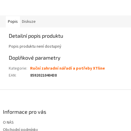
Popis
Diskuze
Detailní popis produktu
Popis produktu není dostupný
Doplňkové parametry
Kategorie
:
Ruční zahradní nářadí a potřeby XTline
EAN
:
8592021040438
Z
á
p
a
Informace pro vás
t
O NÁS
í
Obchodní podmínky