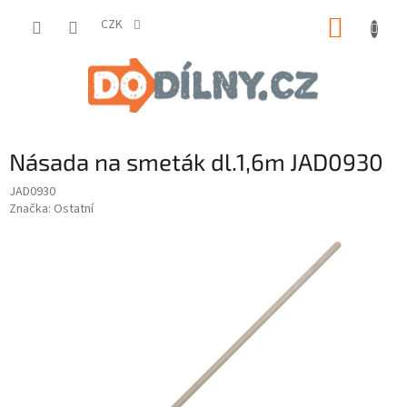
Přejít
NÁKUP
na
CZK
obsah
KOŠÍK
Násada na smeták dl.1,6m JAD0930
JAD0930
Značka:
Ostatní