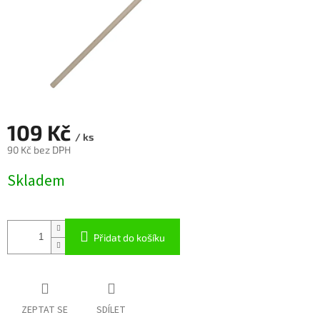
109 Kč
/ ks
90 Kč bez DPH
Měrná
Skladem
cena:
Přidat do košíku
ZEPTAT SE
SDÍLET