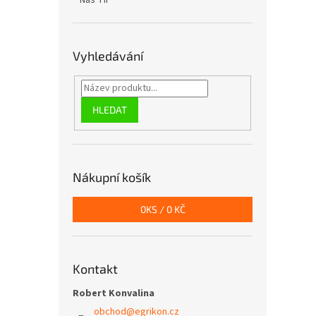
Náš TIP
Vyhledávání
HLEDAT
Nákupní košík
0
KS /
0 KČ
Kontakt
Robert Konvalina
obchod
@
egrikon.cz