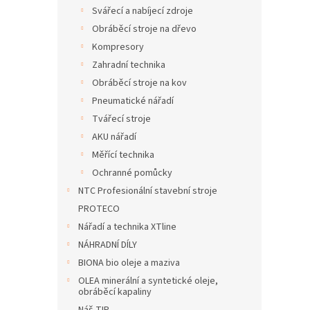
n
Svářecí a nabíjecí zdroje
e
Obráběcí stroje na dřevo
l
Kompresory
Zahradní technika
Obráběcí stroje na kov
Pneumatické nářadí
Tvářecí stroje
AKU nářadí
Měřící technika
Ochranné pomůcky
NTC Profesionální stavební stroje
PROTECO
Nářadí a technika XTline
NÁHRADNÍ DÍLY
BIONA bio oleje a maziva
OLEA minerální a syntetické oleje,
obráběcí kapaliny