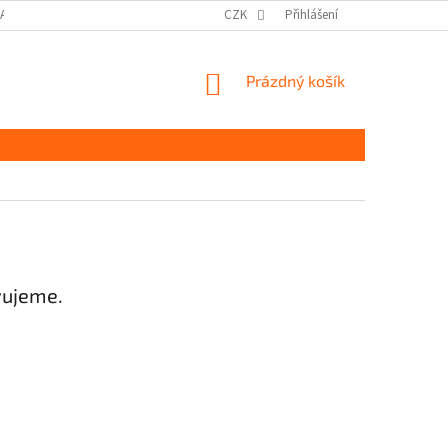
DAJŮ GDPR
MOJE OBJEDNÁVKA
CZK
Přihlášení
NÁKUPNÍ
Prázdný košík
KOŠÍK
vujeme.