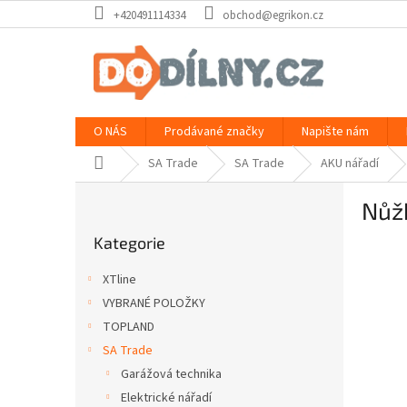
Přejít
+420491114334
obchod@egrikon.cz
na
obsah
O NÁS
Prodávané značky
Napište nám
Domů
SA Trade
SA Trade
AKU nářadí
P
Nůžk
o
Přeskočit
s
Kategorie
kategorie
t
r
XTline
a
VYBRANÉ POLOŽKY
n
TOPLAND
n
í
SA Trade
p
Garážová technika
a
Elektrické nářadí