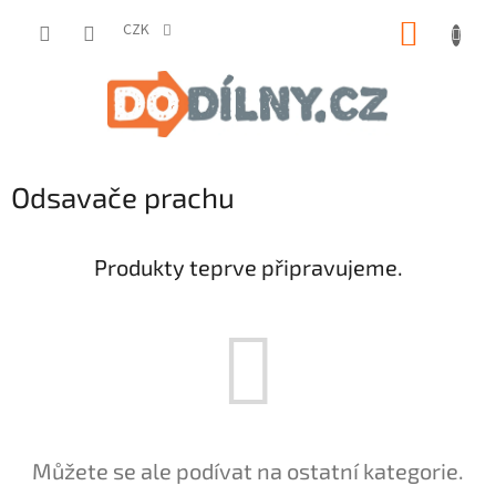
Přejít
NÁKUP
na
CZK
obsah
KOŠÍK
Odsavače prachu
Produkty teprve připravujeme.
Můžete se ale podívat na ostatní kategorie.