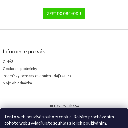
ZPĚT DO OBCHODU
Z
á
p
a
Informace pro vás
t
O NÁS
í
Obchodní podmínky
Podmínky ochrany osobních údajů GDPR
Moje objednávka
nahradni-uhliky.cz
Tento web používá soubory cookie. Dalším procházením
tohoto webu vyjadřujete souhlas s jejich používáním.