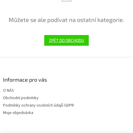
Můžete se ale podívat na ostatní kategorie.
ZPĚT DO OBCHODU
Z
á
p
a
Informace pro vás
t
O NÁS
í
Obchodní podmínky
Podmínky ochrany osobních údajů GDPR
Moje objednávka