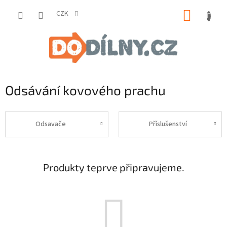
Přejít
NÁKUP
na
CZK
obsah
KOŠÍK
Odsávání kovového prachu
Odsavače
Příslušenství
Produkty teprve připravujeme.