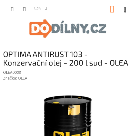
Přejít
NÁKUP
na
CZK
obsah
KOŠÍK
OPTIMA ANTIRUST 103 -
Konzervační olej - 200 l sud - OLEA
OLEA0009
Značka:
OLEA