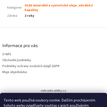
OLEA minerální a syntetické oleje, obráběcí
Kategorie
:
kapaliny
Záruka
:
2 roky
Z
á
p
a
Informace pro vás
t
O NÁS
í
Obchodní podmínky
Podmínky ochrany osobních údajů GDPR
Moje objednávka
nahradni-uhliky.cz
Tento web používá soubory cookie. Dalším procházením
tohoto webu vyjadřujete souhlas s jejich používáním.