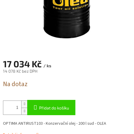
17 034 Kč
/ ks
14 078 Kč bez DPH
Měrná
Na dotaz
cena:
Přidat do košíku
OPTIMA ANTIRUST103 - Konzervační olej - 200 l sud - OLEA