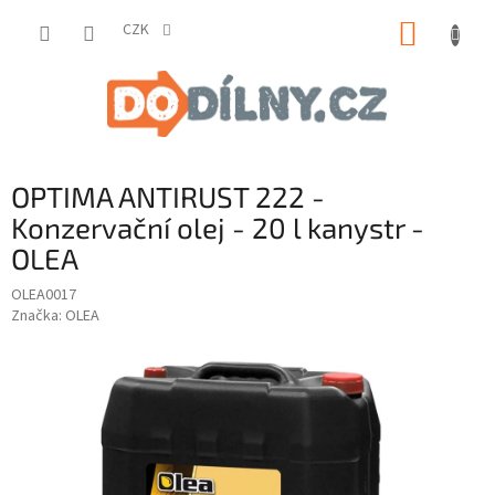
Přejít
NÁKUP
na
CZK
obsah
KOŠÍK
OPTIMA ANTIRUST 222 -
Konzervační olej - 20 l kanystr -
OLEA
OLEA0017
Značka:
OLEA