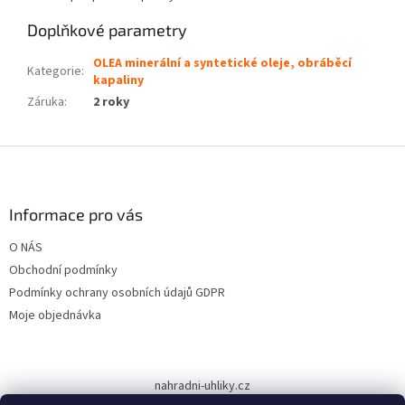
Doplňkové parametry
OLEA minerální a syntetické oleje, obráběcí
Kategorie
:
kapaliny
Záruka
:
2 roky
Z
á
p
a
Informace pro vás
t
O NÁS
í
Obchodní podmínky
Podmínky ochrany osobních údajů GDPR
Moje objednávka
nahradni-uhliky.cz