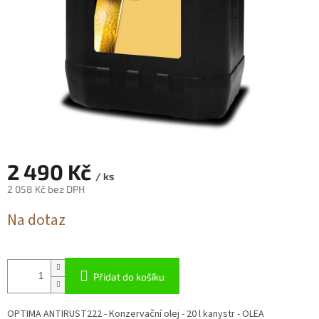
2 490 Kč
/ ks
2 058 Kč bez DPH
Měrná
Na dotaz
cena:
Přidat do košíku
OPTIMA ANTIRUST222 - Konzervační olej - 20 l kanystr - OLEA