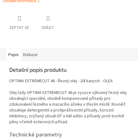
Detailní informace
ZEPTAT SE
SDÍLET
Popis
Diskuze
Detailní popis produktu
OPTIMA EXTREMECUT 46 - Řezný olej - 20l kanystr - OLEA
Olej řady OPTIMA EXTREMECUT 46 je vysoce výkonný řezný olej
obsahující speciální, vhodně komponované přísady pro
zdokonalení řezného a mazacího účinku v třecím místě. Rovněž
obsahuje detergentní a protiprášivostní přísady, korozní
inhibitory, zvýšený obsah EP a AW aditiv a přísady proti tvorbě
pěny včetně esterových přísad.
Technické parametry