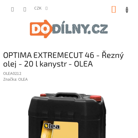
Přejít
NÁKUP
na
CZK
obsah
KOŠÍK
OPTIMA EXTREMECUT 46 - Řezný
olej - 20 l kanystr - OLEA
OLEA0212
Značka:
OLEA