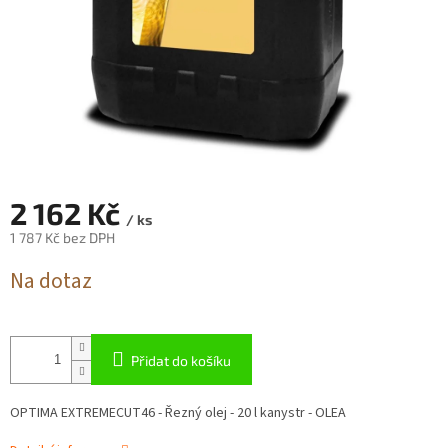
2 162 Kč
/ ks
1 787 Kč bez DPH
Měrná
Na dotaz
cena:
Přidat do košíku
OPTIMA EXTREMECUT46 - Řezný olej - 20 l kanystr - OLEA