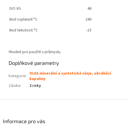
ISO VG
46
Bod vzplanutí
°C
240
Bod tekutosti
°C
-15
Vhodné pro použití v průmyslu.
Doplňkové parametry
OLEA minerální a syntetické oleje, obráběcí
Kategorie
:
kapaliny
Záruka
:
2 roky
Z
á
p
a
Informace pro vás
t