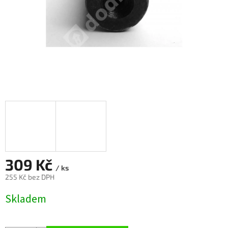
309 Kč
/ ks
255 Kč bez DPH
Měrná
Skladem
cena: