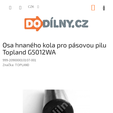
Přejít
NÁKUP
na
CZK
obsah
KOŠÍK
Osa hnaného kola pro pásovou pilu
Topland G5012WA
999-209000010107-001
Značka:
TOPLAND