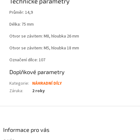
Technické parametry
Průměr: 14,9
Délka: 75 mm
Otvor se závitem: M8, hloubka 26 mm
Otvor se závitem: M5, hloubka 18 mm
Označení dílce: 107
Doplňkové parametry
Kategorie
:
NÁHRADNÍ DÍLY
Záruka
:
2 roky
Z
á
p
a
Informace pro vás
t