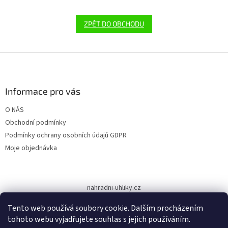
ZPĚT DO OBCHODU
Z
á
p
a
Informace pro vás
t
O NÁS
í
Obchodní podmínky
Podmínky ochrany osobních údajů GDPR
Moje objednávka
nahradni-uhliky.cz
Tento web používá soubory cookie. Dalším procházením
tohoto webu vyjadřujete souhlas s jejich používáním.