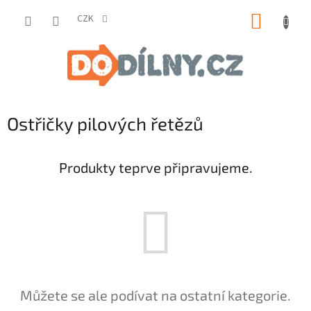
Přejít
NÁKUP
na
CZK
obsah
KOŠÍK
Ostřičky pilových řetězů
Produkty teprve připravujeme.
Můžete se ale podívat na ostatní kategorie.