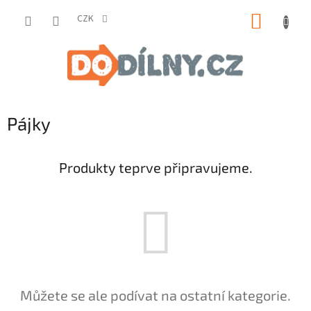
Přejít
NÁKUP
na
CZK
obsah
KOŠÍK
Pájky
Produkty teprve připravujeme.
Můžete se ale podívat na ostatní kategorie.