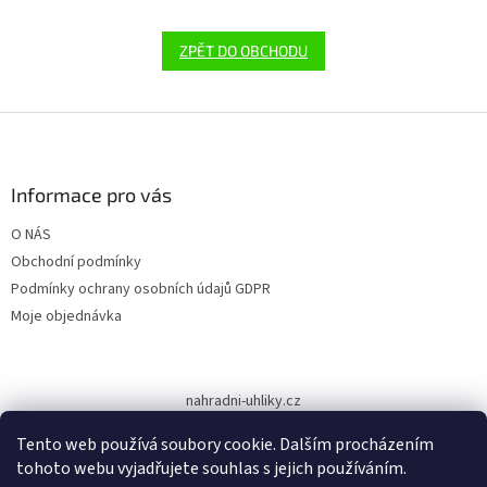
ZPĚT DO OBCHODU
Z
á
p
a
Informace pro vás
t
O NÁS
í
Obchodní podmínky
Podmínky ochrany osobních údajů GDPR
Moje objednávka
nahradni-uhliky.cz
Tento web používá soubory cookie. Dalším procházením
tohoto webu vyjadřujete souhlas s jejich používáním.