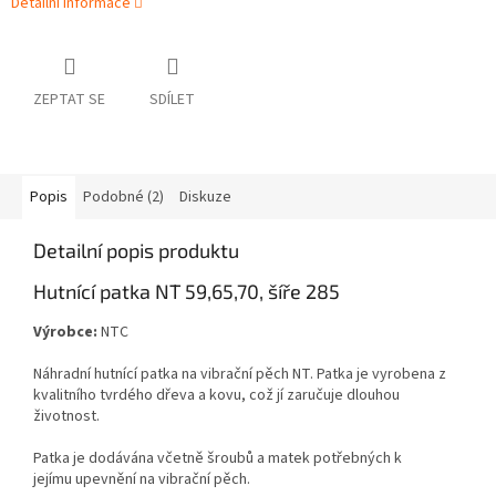
Detailní informace
ZEPTAT SE
SDÍLET
Popis
Podobné (2)
Diskuze
Detailní popis produktu
Hutnící patka NT 59,65,70, šíře 285
Výrobce:
NTC
Náhradní hutnící patka na vibrační pěch NT. Patka je vyrobena z
kvalitního tvrdého dřeva a kovu, což jí zaručuje dlouhou
životnost.
Patka je dodávána včetně šroubů a matek potřebných k
jejímu upevnění na vibrační pěch.