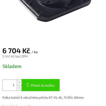
6 704 Kč
/ ks
5 541 Kč bez DPH
Měrná
Skladem
cena:
Přidat do košíku
Patka hutnící k vibračnímu pěchu NT 59, 65, 70 šíře 285mm