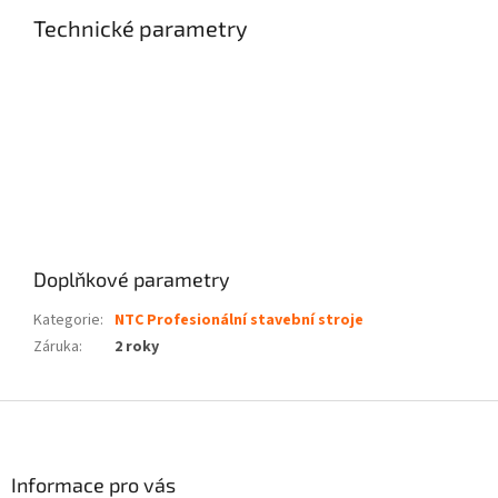
Technické parametry
Doplňkové parametry
Kategorie
:
NTC Profesionální stavební stroje
Záruka
:
2 roky
Z
á
p
a
Informace pro vás