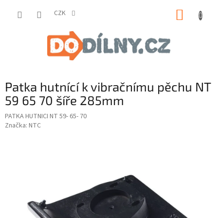
Přejít
NÁKUP
na
CZK
obsah
KOŠÍK
Patka hutnící k vibračnímu pěchu NT
59 65 70 šíře 285mm
PATKA HUTNICI NT 59- 65- 70
Značka:
NTC