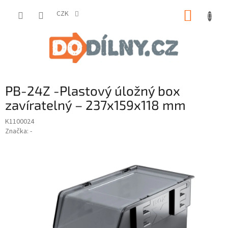
Přejít
NÁKUP
na
CZK
obsah
KOŠÍK
PB-24Z -Plastový úložný box
zavíratelný – 237x159x118 mm
K1100024
Značka:
-