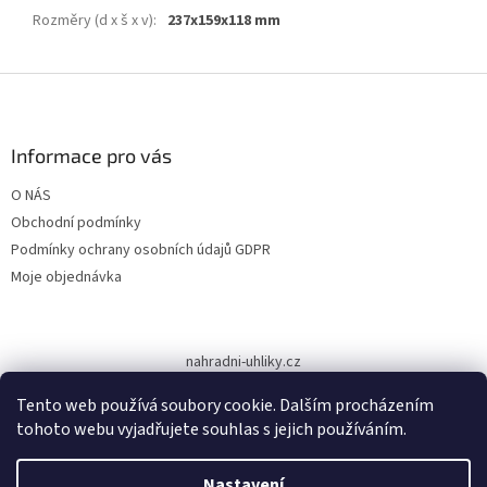
Rozměry (d x š x v)
:
237x159x118 mm
Z
á
p
a
Informace pro vás
t
O NÁS
í
Obchodní podmínky
Podmínky ochrany osobních údajů GDPR
Moje objednávka
nahradni-uhliky.cz
Tento web používá soubory cookie. Dalším procházením
tohoto webu vyjadřujete souhlas s jejich používáním.
Vytvořil Shoptet
Nastavení