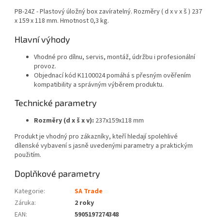
PB-24Z - Plastový úložný box zavíratelný. Rozměry ( d x v x š ) 237
x 159 x 118 mm. Hmotnost 0,3 kg.
Hlavní výhody
Vhodné pro dílnu, servis, montáž, údržbu i profesionální
provoz.
Objednací kód K1100024 pomáhá s přesným ověřením
kompatibility a správným výběrem produktu.
Technické parametry
Rozměry (d x š x v):
237x159x118 mm
Produkt je vhodný pro zákazníky, kteří hledají spolehlivé
dílenské vybavení s jasně uvedenými parametry a praktickým
použitím.
Doplňkové parametry
Kategorie
:
SA Trade
Záruka
:
2 roky
EAN
:
5905197274348