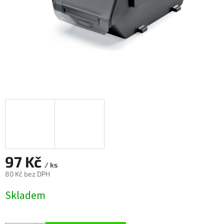
97 Kč
/ ks
80 Kč bez DPH
Měrná
Skladem
cena: