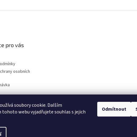
e pro vás
podmínky
chrany osobních
návka
užívá soubory cookie. Dalším
Odmítnout
nahradni-uhliky.cz
tohoto webu vyjadřujete souhlas s jejich
í
na.
Upravit nastavení cookies