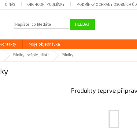
O NÁS
OBCHODNÍ PODMÍNKY
PODMÍNKY OCHRANY OSOBNÍCH Ú
HLEDAT
Kontakty
Moje objednávka
a
Pilníky, rašple, dláta
Pilníky
íky
Produkty teprve připra