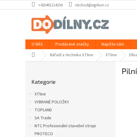
Přejít
+420491114334
obchod@egrikon.cz
na
obsah
O NÁS
Prodávané značky
Napište nám
Domů
Nářadí a technika XTline
XTline
Díln
P
Piln
o
Přeskočit
s
Kategorie
kategorie
t
r
XTline
a
VYBRANÉ POLOŽKY
n
TOPLAND
n
í
SA Trade
p
NTC Profesionální stavební stroje
a
PROTECO