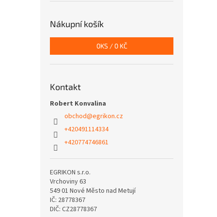
Nákupní košík
0
KS /
0 KČ
Kontakt
Robert Konvalina
obchod
@
egrikon.cz
+420491114334
+420774746861
EGRIKON s.r.o.
Vrchoviny 63
549 01 Nové Město nad Metují
IČ: 28778367
DIČ: CZ28778367