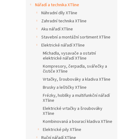
n
Nářadí a technika XTline
e
Náhradní díly XTline
l
Zahradní technika XTline
Aku nářadí XTline
Stavební a montážní sortiment XTline
Elektrické nářadí XTline
Míchadla, vysavače a ostatní
elektrické nářadí XTline
Kompresory, čerpadla, svářečky a
čističe XTline
Vrtačky, šroubováky a kladiva XTline
Brusky a leštičky XTline
Frézky, hoblíky a multifunkční nářadí
XTline
Elektrické vrtačky a šroubováky
XTline
Kombinovaná a bourací kladiva XTline
Elektrické pily XTline
Ruční nářadí XTline