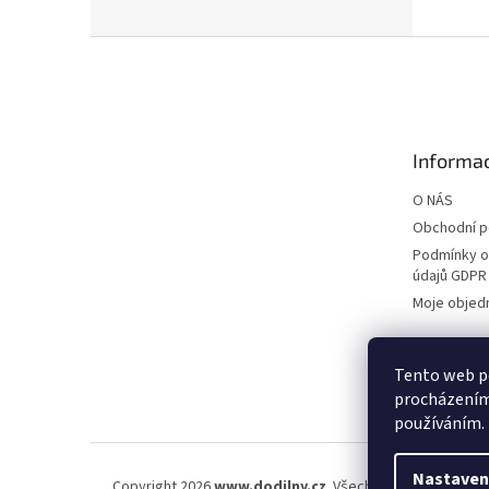
Z
á
p
a
t
Informac
í
O NÁS
Obchodní 
Podmínky o
údajů GDPR
Moje objed
Tento web po
procházením 
používáním.
Nastaven
Copyright 2026
www.dodilny.cz
. Všechna práva vyhraze