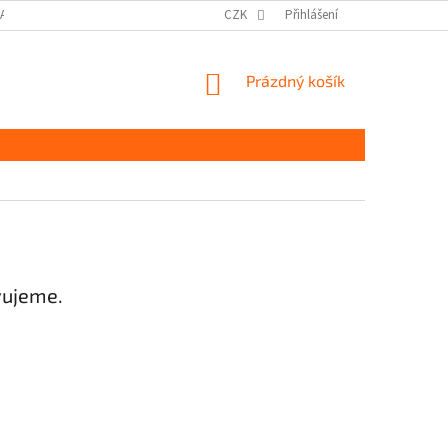
DAJŮ GDPR
MOJE OBJEDNÁVKA
CZK
Přihlášení
NÁKUPNÍ
Prázdný košík
KOŠÍK
vujeme.