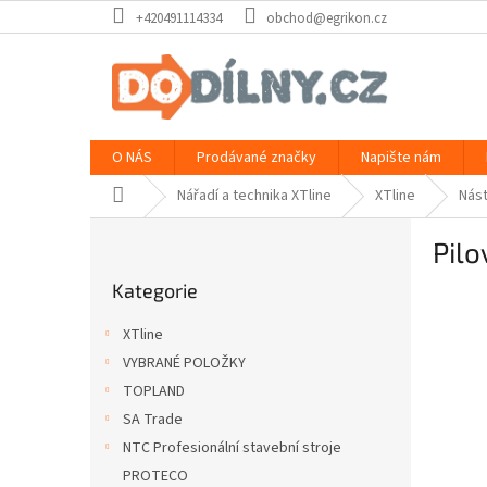
Přejít
+420491114334
obchod@egrikon.cz
na
obsah
O NÁS
Prodávané značky
Napište nám
Domů
Nářadí a technika XTline
XTline
Nást
P
Pilo
o
Přeskočit
s
Kategorie
kategorie
t
r
XTline
a
VYBRANÉ POLOŽKY
n
TOPLAND
n
í
SA Trade
p
NTC Profesionální stavební stroje
a
PROTECO