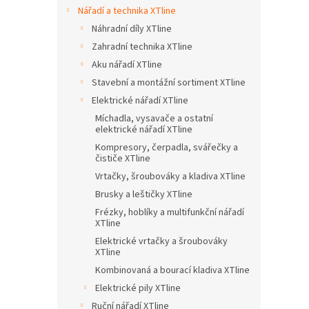
n
Nářadí a technika XTline
e
Náhradní díly XTline
l
Zahradní technika XTline
Aku nářadí XTline
Stavební a montážní sortiment XTline
Elektrické nářadí XTline
Míchadla, vysavače a ostatní
elektrické nářadí XTline
Kompresory, čerpadla, svářečky a
čističe XTline
Vrtačky, šroubováky a kladiva XTline
Brusky a leštičky XTline
Frézky, hoblíky a multifunkční nářadí
XTline
Elektrické vrtačky a šroubováky
XTline
Kombinovaná a bourací kladiva XTline
Elektrické pily XTline
Ruční nářadí XTline