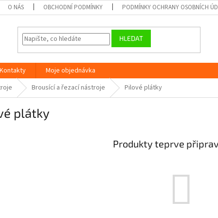
O NÁS
OBCHODNÍ PODMÍNKY
PODMÍNKY OCHRANY OSOBNÍCH Ú
HLEDAT
Kontakty
Moje objednávka
roje
Brousící a řezací nástroje
Pilové plátky
vé plátky
Produkty teprve připra