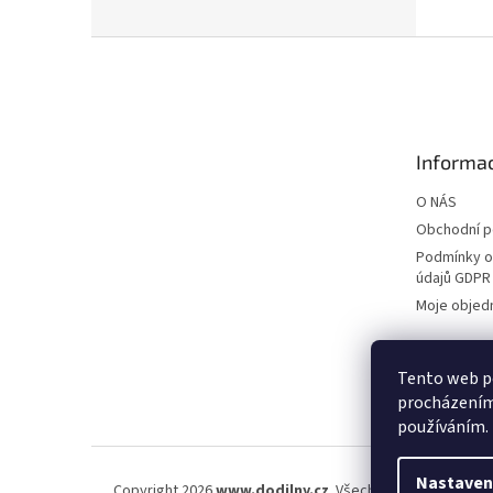
Z
á
p
a
t
Informac
í
O NÁS
Obchodní 
Podmínky o
údajů GDPR
Moje objed
Tento web po
procházením 
používáním.
Nastaven
Copyright 2026
www.dodilny.cz
. Všechna práva vyhraze