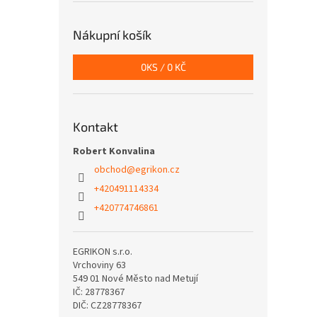
Nákupní košík
0
KS /
0 KČ
Kontakt
Robert Konvalina
obchod
@
egrikon.cz
+420491114334
+420774746861
EGRIKON s.r.o.
Vrchoviny 63
549 01 Nové Město nad Metují
IČ: 28778367
DIČ: CZ28778367