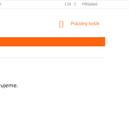
DAJŮ GDPR
MOJE OBJEDNÁVKA
CZK
Přihlášení
NÁKUPNÍ
Prázdný košík
KOŠÍK
vujeme.