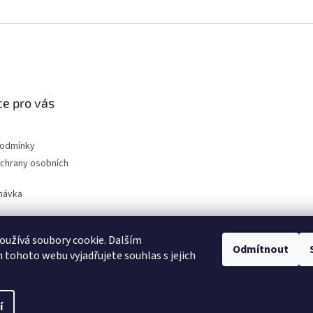
e pro vás
podmínky
chrany osobních
návka
užívá soubory cookie. Dalším
Odmítnout
nahradni-uhliky.cz
tohoto webu vyjadřujete souhlas s jejich
í
na.
Upravit nastavení cookies