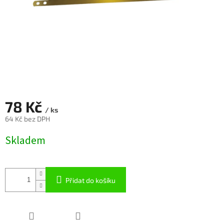
78 Kč
/ ks
64 Kč bez DPH
Měrná
Skladem
cena:
Přidat do košíku