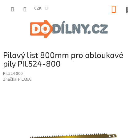
Přejít
NÁKUP
na
CZK
obsah
KOŠÍK
Pilový list 800mm pro obloukové
pily PIL524-800
PIL524-800
Značka:
PILANA