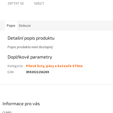
ZEPTAT SE
SDÍLET
Popis
Diskuze
Detailní popis produktu
Popis produktu není dostupný
Doplňkové parametry
Kategorie
:
Pilové listy, pásy a kotouče XTline
EAN
:
8592021156269
Z
á
p
a
Informace pro vás
t
O NÁS