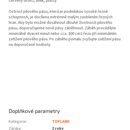
červený bronz, uhlík, plasty.
Ostrost pilového pásu, která je podmínkou vysoké řezné
schopnosti, je docílena extrémně malým zaoblením řezných
hran. Aby bylo možné dosáhnout dlouhé životnosti pilového
pásu, doporučujeme nové pásy zaběhnout. Záběh provádějte
minimálně dvacet minut nebo cca. 300 cm2 řezu při minimálním
zatížení pilového pásu. Po záběhu pomalu zvyšujte zatížení pásu
na doporučené hodnoty.
Pilový pás bimetalový 18z na 1" pro pilu TRUE TECH 125 VARIO
Pilový pás bimetalový 18z na 1" pro pilu TRUE TECH125 VARIO
Pilový pás bimetalový 18z na 1" pro pilu TRUE TECH-125 VARIO
Pilový pás bimetalový 18z na 1" pro pilu TRUE TECH_125 VARIO
Doplňkové parametry
Kategorie
:
TOPLAND
Záruka
:
2 roky