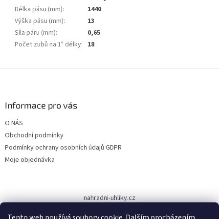
Délka pásu (mm)
:
1440
Výška pásu (mm)
:
13
Síla páru (mm)
:
0,65
Počet zubů na 1" délky
:
18
Z
á
p
a
Informace pro vás
t
O NÁS
í
Obchodní podmínky
Podmínky ochrany osobních údajů GDPR
Moje objednávka
nahradni-uhliky.cz
Tento web používá soubory cookie. Dalším procházením