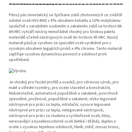
Pilový pás bimetalický se špičkami zubů zhotovených ze zvláště
odolné oceli HSS-M42 s 8% obsahem kobaltu a 10% molybdenu
společně s variabilním ozubením a zakalením zubů na tvrdost 68-
69 HRC vytváří nástroj mimořádně vhodný pro širokou paletu
materiálů včetně nástrojových ocelí do tvrdosti 45 HRC. Nosný
materiál pásů je vyroben ze speciální oceli vyráběné pro s
vysokým obsahem legujících prvků a 4% chromu. Tento materiál
zajišťuje vysokou dynamickou pevnost a odolnost proti
opotřebení.
Je vhodný pro řezání profilů a svazků, pro sériovou výrob, pro
malé a střední rozměry, pro ocele stavební a konstrukční,
hlubokotažné, automatové popuštěné a zakalené, povrchově
zpevněné, pružinové, popuštěné a zakalené, nízko legované
nástrojové pro práci za tepla, nitridační, vysoce legované
nástrojové pro práci za tepla, nelegované nástrojové,
nástrojové pro práci za studena a rychlořezné oceli, litiny,
nerezavějící a kyselinovzdorné oceli (lehké i těžké), duplex a
ocele s vysokou tepelnou odolností, hliník, měď, mosaz bronz,