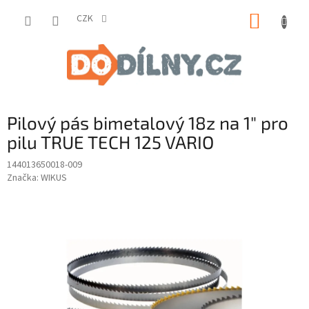
Přejít
NÁKUP
na
CZK
obsah
KOŠÍK
Pilový pás bimetalový 18z na 1" pro
pilu TRUE TECH 125 VARIO
144013650018-009
Značka:
WIKUS