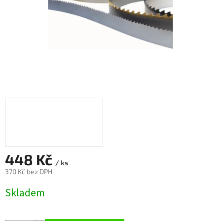
448 Kč
/ ks
370 Kč bez DPH
Měrná
Skladem
cena: