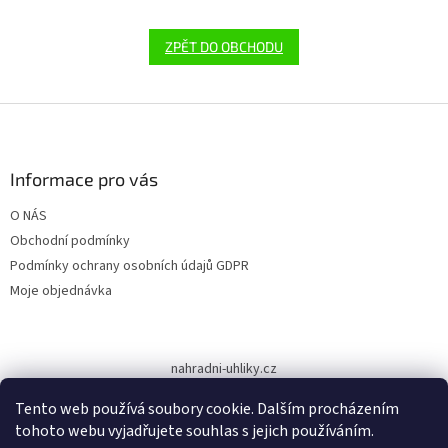
ZPĚT DO OBCHODU
Z
á
p
a
Informace pro vás
t
O NÁS
í
Obchodní podmínky
Podmínky ochrany osobních údajů GDPR
Moje objednávka
nahradni-uhliky.cz
Tento web používá soubory cookie. Dalším procházením
tohoto webu vyjadřujete souhlas s jejich používáním.