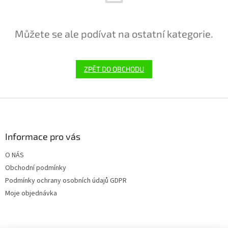
Můžete se ale podívat na ostatní kategorie.
ZPĚT DO OBCHODU
Z
á
p
a
Informace pro vás
t
O NÁS
í
Obchodní podmínky
Podmínky ochrany osobních údajů GDPR
Moje objednávka