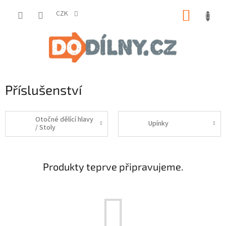
Přejít
NÁKUP
na
CZK
obsah
KOŠÍK
Příslušenství
Otočné dělící hlavy
Upínky
/ Stoly
Produkty teprve připravujeme.