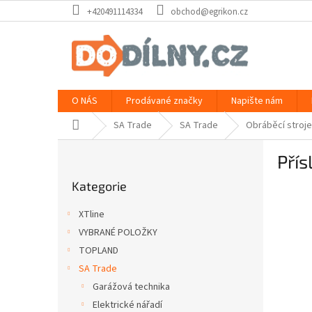
Přejít
+420491114334
obchod@egrikon.cz
na
obsah
O NÁS
Prodávané značky
Napište nám
Domů
SA Trade
SA Trade
Obráběcí stroje
P
Přís
o
Přeskočit
s
Kategorie
kategorie
t
r
XTline
a
VYBRANÉ POLOŽKY
n
TOPLAND
n
í
SA Trade
p
Garážová technika
a
Elektrické nářadí