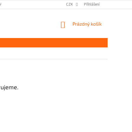
DAJŮ GDPR
MOJE OBJEDNÁVKA
CZK
Přihlášení
NÁKUPNÍ
Prázdný košík
KOŠÍK
vujeme.