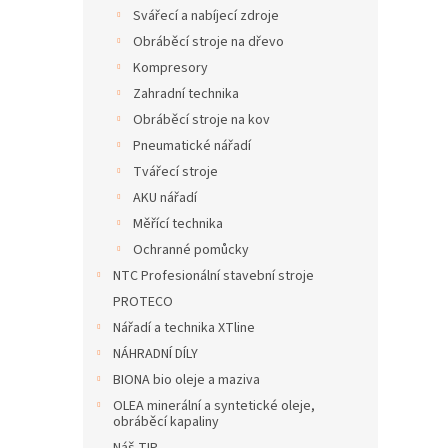
n
Svářecí a nabíjecí zdroje
e
Obráběcí stroje na dřevo
l
Kompresory
Zahradní technika
Obráběcí stroje na kov
Pneumatické nářadí
Tvářecí stroje
AKU nářadí
Měřící technika
Ochranné pomůcky
NTC Profesionální stavební stroje
PROTECO
Nářadí a technika XTline
NÁHRADNÍ DÍLY
BIONA bio oleje a maziva
OLEA minerální a syntetické oleje,
obráběcí kapaliny