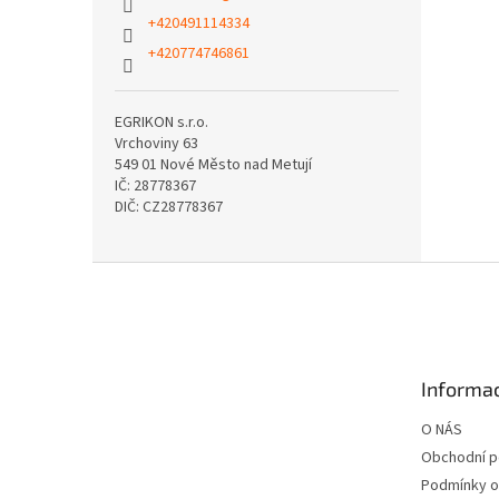
+420491114334
+420774746861
EGRIKON s.r.o.
Vrchoviny 63
549 01 Nové Město nad Metují
IČ: 28778367
DIČ: CZ28778367
Z
á
p
a
t
Informac
í
O NÁS
Obchodní 
Podmínky o