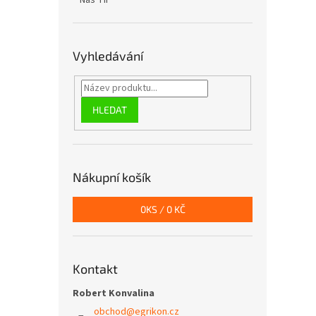
Náš TIP
Vyhledávání
HLEDAT
Nákupní košík
0
KS /
0 KČ
Kontakt
Robert Konvalina
obchod
@
egrikon.cz