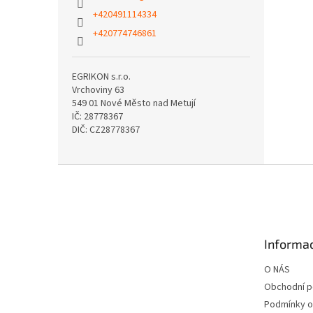
+420491114334
+420774746861
EGRIKON s.r.o.
Vrchoviny 63
549 01 Nové Město nad Metují
IČ: 28778367
DIČ: CZ28778367
Z
á
p
a
t
Informac
í
O NÁS
Obchodní 
Podmínky o