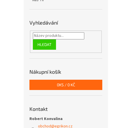
Náš TIP
Vyhledávání
HLEDAT
Nákupní košík
0
KS /
0 KČ
Kontakt
Robert Konvalina
obchod
@
egrikon.cz