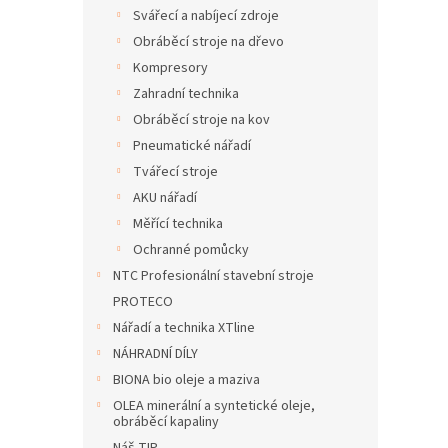
n
Svářecí a nabíjecí zdroje
e
Obráběcí stroje na dřevo
l
Kompresory
Zahradní technika
Obráběcí stroje na kov
Pneumatické nářadí
Tvářecí stroje
AKU nářadí
Měřící technika
Ochranné pomůcky
NTC Profesionální stavební stroje
PROTECO
Nářadí a technika XTline
NÁHRADNÍ DÍLY
BIONA bio oleje a maziva
OLEA minerální a syntetické oleje,
obráběcí kapaliny