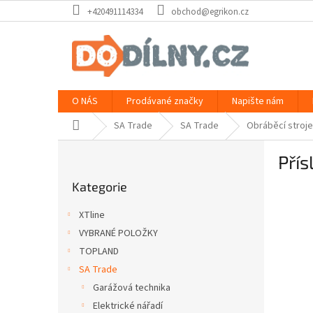
Přejít
+420491114334
obchod@egrikon.cz
na
obsah
O NÁS
Prodávané značky
Napište nám
Domů
SA Trade
SA Trade
Obráběcí stroje
P
Přís
o
Přeskočit
s
Kategorie
kategorie
t
r
XTline
a
VYBRANÉ POLOŽKY
n
TOPLAND
n
í
SA Trade
p
Garážová technika
a
Elektrické nářadí