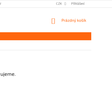
DAJŮ GDPR
MOJE OBJEDNÁVKA
CZK
Přihlášení
NÁKUPNÍ
Prázdný košík
KOŠÍK
vujeme.