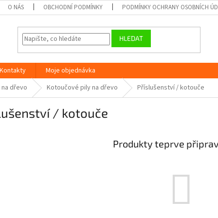
O NÁS
OBCHODNÍ PODMÍNKY
PODMÍNKY OCHRANY OSOBNÍCH Ú
HLEDAT
Kontakty
Moje objednávka
 na dřevo
Kotoučové pily na dřevo
Příslušenství / kotouče
lušenství / kotouče
Produkty teprve připra