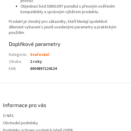
provoz.
Objednací kód 50801097 pomáhá s přesným ověřením
kompatibility a správným výběrem produktu.
Produkt je vhodný pro zákazníky, kteří hledají spolehlivé
dílenské vybavení s jasně uvedenými parametry a praktickým
použitím.
Doplňkové parametry
Kategorie
:
Svařování
Záruka
:
2 roky
EAN
:
8004897124124
Z
á
p
a
Informace pro vás
t
O NÁS
í
Obchodní podmínky
Podmínky ochrany osobních údajů GDPR