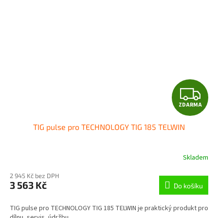
Z
ZDARMA
D
TIG pulse pro TECHNOLOGY TIG 185 TELWIN
A
R
Skladem
M
2 945 Kč bez DPH
3 563 Kč
Do košíku
A
TIG pulse pro TECHNOLOGY TIG 185 TELWIN je praktický produkt pro
dílnu, servis, údržbu...