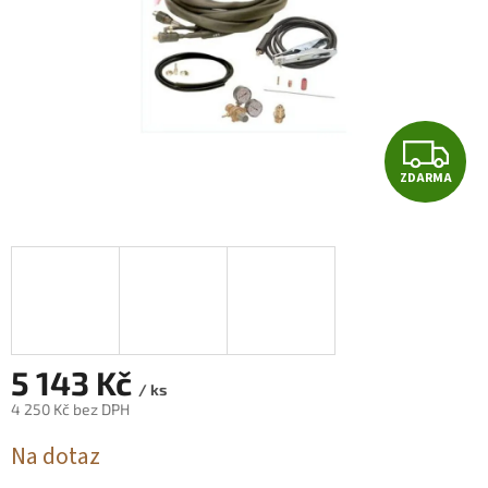
Z
ZDARMA
D
A
R
M
A
5 143 Kč
/ ks
4 250 Kč bez DPH
Měrná
Na dotaz
cena: