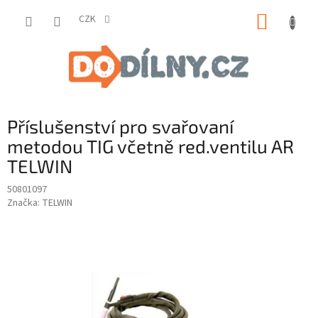
Přejít
NÁKUP
na
CZK
obsah
KOŠÍK
Příslušenství pro svařovaní
metodou TIG včetně red.ventilu AR
TELWIN
50801097
Značka:
TELWIN