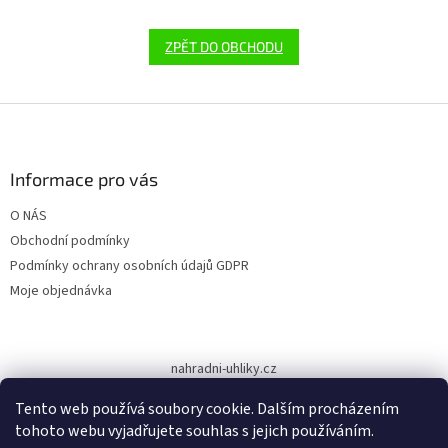
ZPĚT DO OBCHODU
Z
á
p
a
Informace pro vás
t
O NÁS
í
Obchodní podmínky
Podmínky ochrany osobních údajů GDPR
Moje objednávka
nahradni-uhliky.cz
Tento web používá soubory cookie. Dalším procházením
tohoto webu vyjadřujete souhlas s jejich používáním.