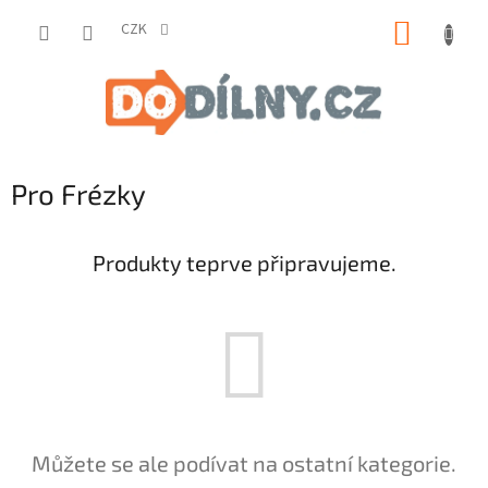
Přejít
NÁKUP
na
CZK
obsah
KOŠÍK
Pro Frézky
Produkty teprve připravujeme.
Můžete se ale podívat na ostatní kategorie.