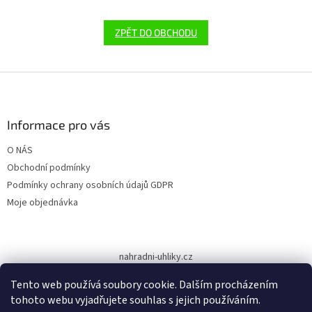
ZPĚT DO OBCHODU
Z
á
p
a
Informace pro vás
t
O NÁS
í
Obchodní podmínky
Podmínky ochrany osobních údajů GDPR
Moje objednávka
nahradni-uhliky.cz
Tento web používá soubory cookie. Dalším procházením
tohoto webu vyjadřujete souhlas s jejich používáním.