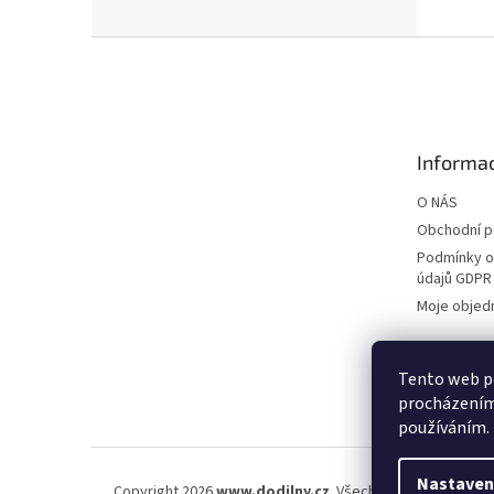
Z
á
p
a
t
Informac
í
O NÁS
Obchodní 
Podmínky o
údajů GDPR
Moje objed
Tento web po
procházením 
používáním.
Nastaven
Copyright 2026
www.dodilny.cz
. Všechna práva vyhraze