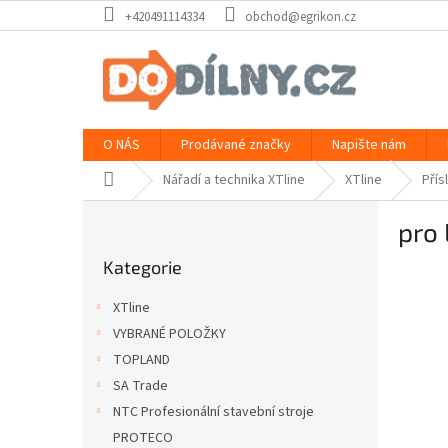
Přejít
+420491114334
obchod@egrikon.cz
na
obsah
O NÁS
Prodávané značky
Napište nám
Domů
Nářadí a technika XTline
XTline
Přís
P
pro 
o
Přeskočit
s
Kategorie
kategorie
t
r
XTline
a
VYBRANÉ POLOŽKY
n
TOPLAND
n
í
SA Trade
p
NTC Profesionální stavební stroje
a
PROTECO