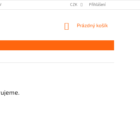
DAJŮ GDPR
MOJE OBJEDNÁVKA
CZK
Přihlášení
NÁKUPNÍ
Prázdný košík
KOŠÍK
vujeme.