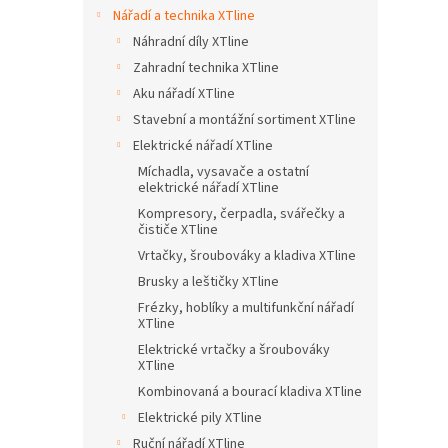
n
Nářadí a technika XTline
e
Náhradní díly XTline
l
Zahradní technika XTline
Aku nářadí XTline
Stavební a montážní sortiment XTline
Elektrické nářadí XTline
Míchadla, vysavače a ostatní
elektrické nářadí XTline
Kompresory, čerpadla, svářečky a
čističe XTline
Vrtačky, šroubováky a kladiva XTline
Brusky a leštičky XTline
Frézky, hoblíky a multifunkční nářadí
XTline
Elektrické vrtačky a šroubováky
XTline
Kombinovaná a bourací kladiva XTline
Elektrické pily XTline
Ruční nářadí XTline