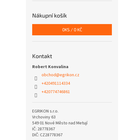
Nákupní košík
0
KS /
0 KČ
Kontakt
Robert Konvalina
obchod
@
egrikon.cz
+420491114334
+420774746861
EGRIKON s.r.o.
Vrchoviny 63
549 01 Nové Město nad Metují
IČ: 28778367
DIČ: CZ28778367