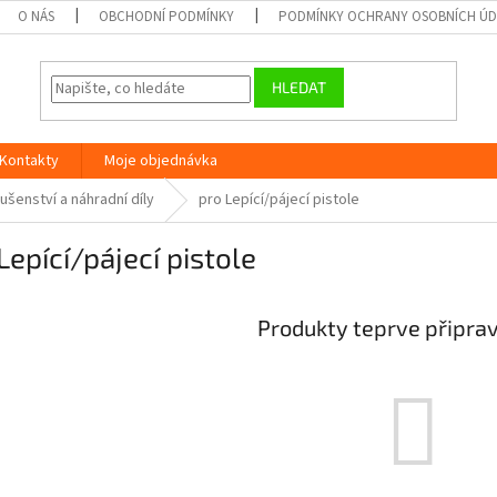
O NÁS
OBCHODNÍ PODMÍNKY
PODMÍNKY OCHRANY OSOBNÍCH Ú
HLEDAT
Kontakty
Moje objednávka
lušenství a náhradní díly
pro Lepící/pájecí pistole
Lepící/pájecí pistole
Produkty teprve připra