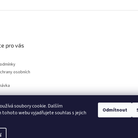
e pro vás
podmínky
chrany osobních
návka
užívá soubory cookie. Dalším
Odmítnout
nahradni-uhliky.cz
tohoto webu vyjadřujete souhlas s jejich
í
na.
Upravit nastavení cookies