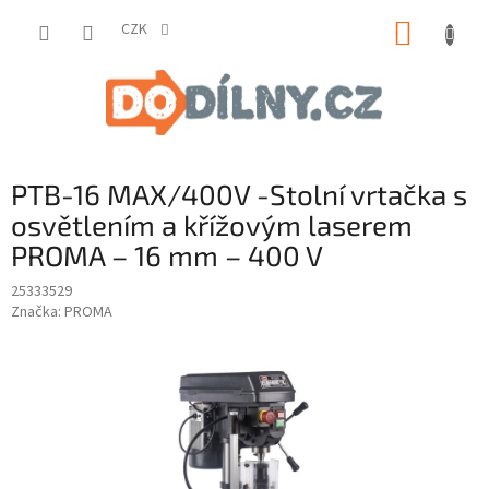
Přejít
NÁKUP
na
CZK
obsah
KOŠÍK
PTB-16 MAX/400V -Stolní vrtačka s
osvětlením a křížovým laserem
PROMA – 16 mm – 400 V
25333529
Značka:
PROMA