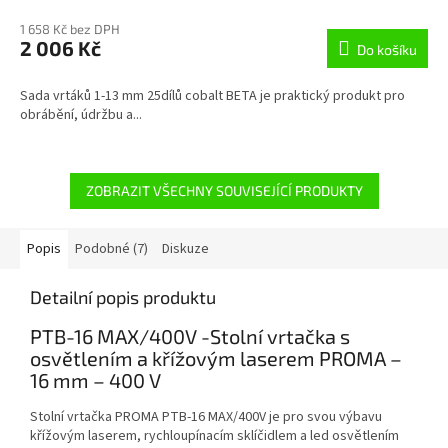
1 658 Kč bez DPH
2 006 Kč
Do košíku
Sada vrtáků 1-13 mm 25dílů cobalt BETA je praktický produkt pro
obrábění, údržbu a...
ZOBRAZIT VŠECHNY SOUVISEJÍCÍ PRODUKTY
Popis
Podobné (7)
Diskuze
Detailní popis produktu
PTB-16 MAX/400V -Stolní vrtačka s
osvětlením a křížovým laserem PROMA –
16 mm – 400 V
Stolní vrtačka PROMA PTB-16 MAX/400V je pro svou výbavu
křížovým laserem, rychloupínacím sklíčidlem a led osvětlením