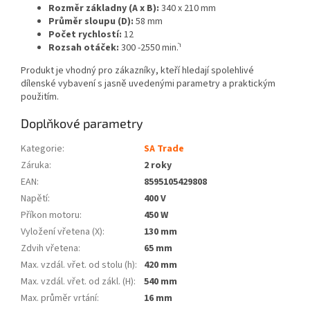
Rozměr základny (A x B):
340 x 210 mm
Průměr sloupu (D):
58 mm
Počet rychlostí:
12
Rozsah otáček:
300 -2550 min.ֿ¹
Produkt je vhodný pro zákazníky, kteří hledají spolehlivé
dílenské vybavení s jasně uvedenými parametry a praktickým
použitím.
Doplňkové parametry
Kategorie
:
SA Trade
Záruka
:
2 roky
EAN
:
8595105429808
Napětí
:
400 V
Příkon motoru
:
450 W
Vyložení vřetena (X)
:
130 mm
Zdvih vřetena
:
65 mm
Max. vzdál. vřet. od stolu (h)
:
420 mm
Max. vzdál. vřet. od zákl. (H)
:
540 mm
Max. průměr vrtání
:
16 mm