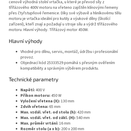
cenově výhodná stolní vrtačka, u které je převod síly z
třífázového 400V motoru na vřeteno zajištěn klínovými řemeny
přes čtyřstupňové řemenice. Díky své výbavě a hliníkovému tělu
motoru je vrtačka ideální pro kutily a výukové dílny (školící
zařízení), kteří znají a požadují u stroje sílu a výdrž třífázového
motoru. Hlavní výhody. Třífázový motor 450W.
Hlavní výhody
Vhodné pro dílnu, servis, montáž, údržbu i profesionální
provoz.
Objednací kód 25333529 pomáhá s přesným ověřením
kompatibility a správným výběrem produktu.
Technické parametry
Napětí:
400 V
Příkon motoru:
450 W
Vyložení vřetena (X):
130 mm
Zdvih vřetena:
65 mm
Max. vzdál. vřet. od stolu (h):
420 mm
Max. vzdál. vřet. od zákl. (H):
540 mm
Max. průměr vrtání:
16 mm
Rozměr stolu (a x b):
200 x 200 mm