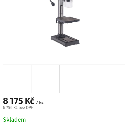
8 175 Kč
/ ks
6 756 Kč bez DPH
Měrná
Skladem
cena: