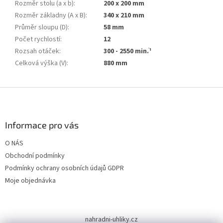
Rozměr stolu (a x b)
:
200 x 200 mm
Rozměr základny (A x B)
:
340 x 210 mm
Průměr sloupu (D)
:
58 mm
Počet rychlostí
:
12
Rozsah otáček
:
300 - 2550 min.ֿ¹
Celková výška (V)
:
880 mm
Z
á
p
a
Informace pro vás
t
O NÁS
í
Obchodní podmínky
Podmínky ochrany osobních údajů GDPR
Moje objednávka
nahradni-uhliky.cz