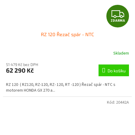
Z
ZDARMA
D
RZ 120 Řezač spár - NTC
A
R
Skladem
M
51 479 Kč bez DPH
62 290 Kč
Do košíku
A
RZ 120 ( RZ120, RZ-120, RZ- 120, RT -120 ) Řezač spár - NTC s
motorem HONDA GX 270 a...
Kód:
20442A