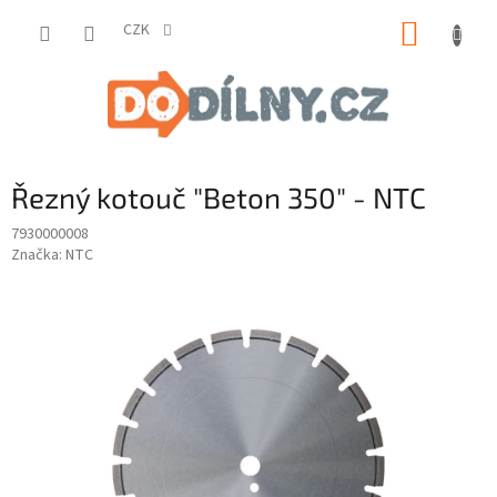
Přejít
NÁKUP
na
CZK
obsah
KOŠÍK
Řezný kotouč "Beton 350" - NTC
7930000008
Značka:
NTC