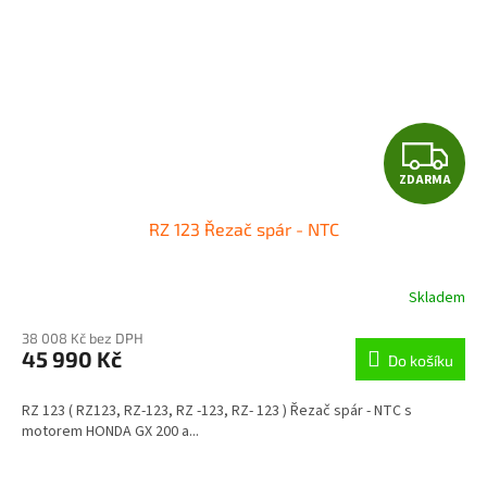
Z
ZDARMA
D
RZ 123 Řezač spár - NTC
A
R
Skladem
M
38 008 Kč bez DPH
45 990 Kč
Do košíku
A
RZ 123 ( RZ123, RZ-123, RZ -123, RZ- 123 ) Řezač spár - NTC s
motorem HONDA GX 200 a...