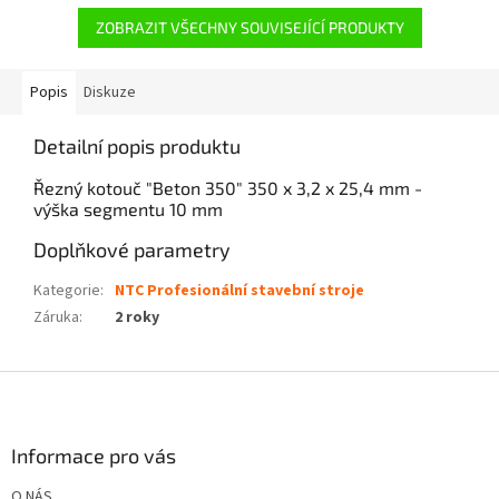
ZOBRAZIT VŠECHNY SOUVISEJÍCÍ PRODUKTY
Popis
Diskuze
Detailní popis produktu
Řezný kotouč "Beton 350" 350 x 3,2 x 25,4 mm -
výška segmentu 10 mm
Doplňkové parametry
Kategorie
:
NTC Profesionální stavební stroje
Záruka
:
2 roky
Z
á
p
a
Informace pro vás
t
O NÁS