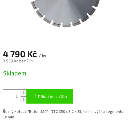
4 790 Kč
/ ks
3 959 Kč bez DPH
Měrná
Skladem
cena:
Přidat do košíku
Řezný kotouč "Beton 350" - NTC 350 x 3,2 x 25,4 mm - výška segmentu
10 mm