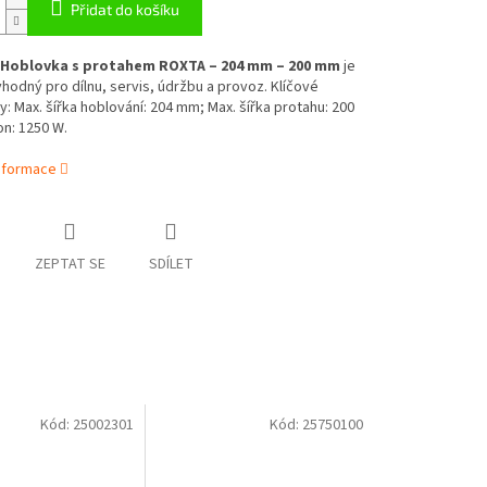
Přidat do košíku
 Hoblovka s protahem ROXTA – 204 mm – 200 mm
je
hodný pro dílnu, servis, údržbu a provoz. Klíčové
: Max. šířka hoblování: 204 mm; Max. šířka protahu: 200
n: 1250 W.
informace
ZEPTAT SE
SDÍLET
Kód:
25002301
Kód:
25750100