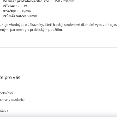
Rozměr protahovacího stolu:
250 x 204mm
Příkon:
1250 W
Otáčky:
8500/min.
Průměr válce:
50 mm
kt je vhodný pro zákazníky, kteří hledají spolehlivé dílenské vybavení s ja
enými parametry a praktickým použitím.
e pro vás
podmínky
chrany osobních
návka