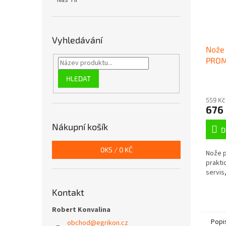
Náš TIP
Vyhledávání
Nože
PRO
HLEDAT
559 Kč
676
Nákupní košík
D
0
KS /
0 KČ
Nože 
prakti
servis
Kontakt
Robert Konvalina
Popi
obchod
@
egrikon.cz