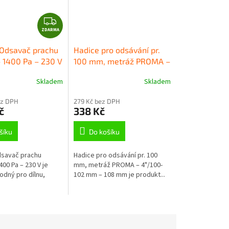
Z
ZDARMA
D
A
Odsavač prachu
Hadice pro odsávání pr.
R
1400 Pa – 230 V
100 mm, metráž PROMA –
M
4"/100-102 mm – 108 mm
A
Skladem
Skladem
ez DPH
279 Kč bez DPH
č
338 Kč
šíku
Do košíku
dsavač prachu
Hadice pro odsávání pr. 100
00 Pa – 230 V je
mm, metráž PROMA – 4"/100-
odný pro dílnu,
102 mm – 108 mm je produkt...