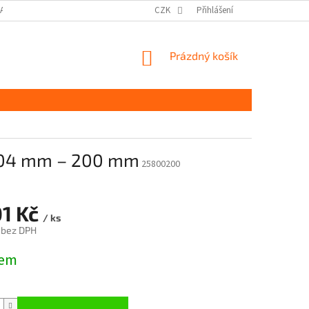
DAJŮ GDPR
MOJE OBJEDNÁVKA
CZK
Přihlášení
NÁKUPNÍ
Prázdný košík
KOŠÍK
204 mm – 200 mm
25800200
01 Kč
/ ks
 bez DPH
dem