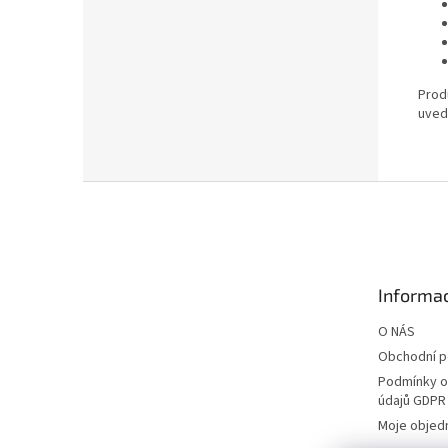
Produ
uved
Z
á
p
a
t
Informac
í
O NÁS
Obchodní 
Podmínky o
údajů GDPR
Moje objed