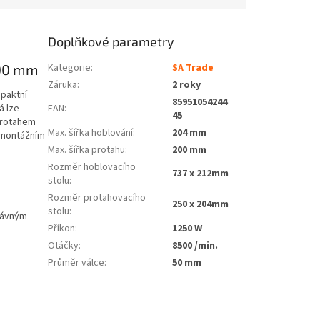
Doplňkové parametry
200 mm
Kategorie
:
SA Trade
Záruka
:
2 roky
paktní
85951054244
EAN
:
á lze
45
 protahem
Max. šířka hoblování
:
204 mm
k montážním
Max. šířka protahu
:
200 mm
Rozměr hoblovacího
737 x 212mm
stolu
:
Rozměr protahovacího
250 x 204mm
stolu
:
rávným
Příkon
:
1250 W
Otáčky
:
8500 /min.
Průměr válce
:
50 mm