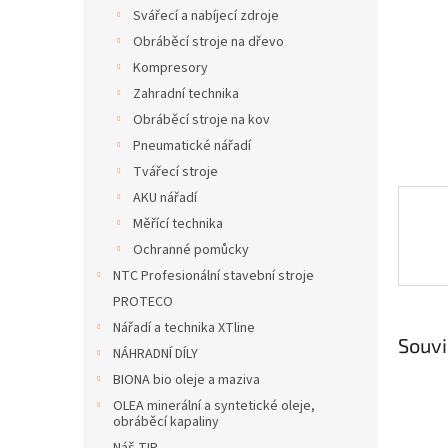
n
Svářecí a nabíjecí zdroje
e
Obráběcí stroje na dřevo
l
Kompresory
Zahradní technika
Obráběcí stroje na kov
Pneumatické nářadí
Tvářecí stroje
AKU nářadí
Měřící technika
Ochranné pomůcky
NTC Profesionální stavební stroje
PROTECO
Nářadí a technika XTline
Souvi
NÁHRADNÍ DÍLY
BIONA bio oleje a maziva
OLEA minerální a syntetické oleje,
obráběcí kapaliny