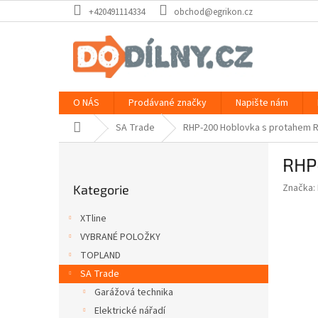
Přejít
+420491114334
obchod@egrikon.cz
na
obsah
O NÁS
Prodávané značky
Napište nám
Domů
SA Trade
RHP-200 Hoblovka s protahem 
P
RHP
o
Přeskočit
s
Značka:
Kategorie
kategorie
t
r
XTline
a
VYBRANÉ POLOŽKY
n
TOPLAND
n
í
SA Trade
p
Garážová technika
a
Elektrické nářadí