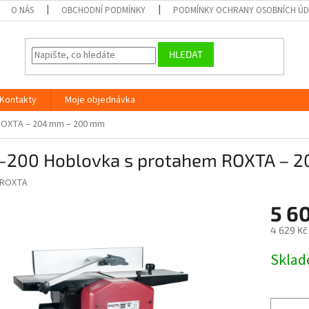
O NÁS
OBCHODNÍ PODMÍNKY
PODMÍNKY OCHRANY OSOBNÍCH Ú
HLEDAT
Kontakty
Moje objednávka
ROXTA – 204 mm – 200 mm
-200 Hoblovka s protahem ROXTA – 
ROXTA
5 6
4 629 Kč
Měrná
Skla
cena: