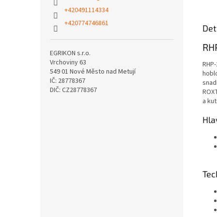
+420491114334
+420774746861
Det
RH
EGRIKON s.r.o.
Vrchoviny 63
RHP-
549 01 Nové Město nad Metují
hobl
IČ: 28778367
snad
DIČ: CZ28778367
ROXT
a ku
Hla
Tec