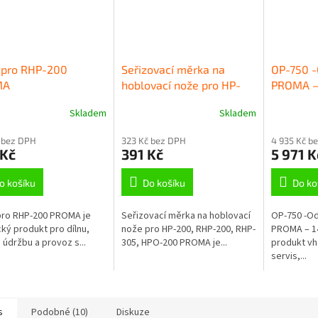
 pro RHP-200
Seřizovací měrka na
OP-750 -
MA
hoblovací nože pro HP-
PROMA – 
200, RHP-200, RHP-305,
Skladem
Skladem
HPO-200 PROMA
 bez DPH
323 Kč bez DPH
4 935 Kč b
 Kč
391 Kč
5 971 K
o košíku
Do košíku
Do ko
pro RHP-200 PROMA je
Seřizovací měrka na hoblovací
OP-750 -O
cký produkt pro dílnu,
nože pro HP-200, RHP-200, RHP-
PROMA – 14
, údržbu a provoz s...
305, HPO-200 PROMA je...
produkt vh
servis,...
s
Podobné (10)
Diskuze