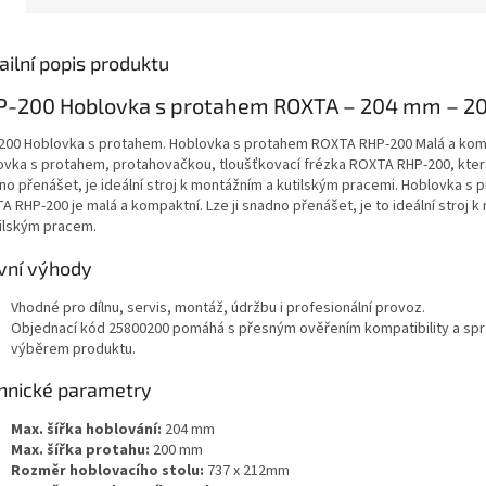
ailní popis produktu
P-200 Hoblovka s protahem ROXTA – 204 mm – 
200 Hoblovka s protahem. Hoblovka s protahem ROXTA RHP-200 Malá a kom
ovka s protahem, protahovačkou, tloušťkovací frézka ROXTA RHP-200, kter
no přenášet, je ideální stroj k montážním a kutilským pracemi. Hoblovka s
A RHP-200 je malá a kompaktní. Lze ji snadno přenášet, je to ideální stroj 
tilským pracem.
vní výhody
Vhodné pro dílnu, servis, montáž, údržbu i profesionální provoz.
Objednací kód 25800200 pomáhá s přesným ověřením kompatibility a sp
výběrem produktu.
hnické parametry
Max. šířka hoblování:
204 mm
Max. šířka protahu:
200 mm
Rozměr hoblovacího stolu:
737 x 212mm