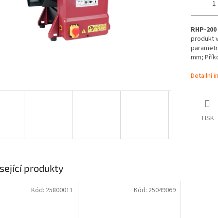
RHP-200
produkt v
parametry
mm; Příko
Detailní 
TISK
sející produkty
Kód:
25800011
Kód:
25049069