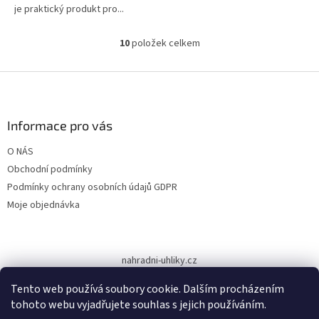
je praktický produkt pro...
10
položek celkem
O
v
l
Z
á
á
d
p
a
a
Informace pro vás
c
t
í
O NÁS
í
p
Obchodní podmínky
r
v
Podmínky ochrany osobních údajů GDPR
k
Moje objednávka
y
v
ý
p
nahradni-uhliky.cz
i
s
Tento web používá soubory cookie. Dalším procházením
u
tohoto webu vyjadřujete souhlas s jejich používáním.