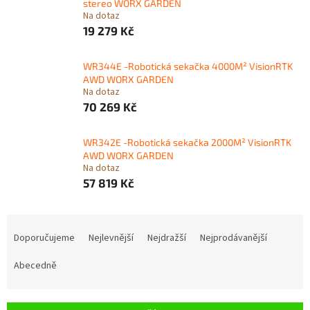
stereo WORX GARDEN
Na dotaz
19 279 Kč
WR344E -Robotická sekačka 4000M² VisionRTK
AWD WORX GARDEN
Na dotaz
70 269 Kč
WR342E -Robotická sekačka 2000M² VisionRTK
AWD WORX GARDEN
Na dotaz
57 819 Kč
Ř
a
Doporučujeme
Nejlevnější
Nejdražší
Nejprodávanější
z
e
Abecedně
n
í