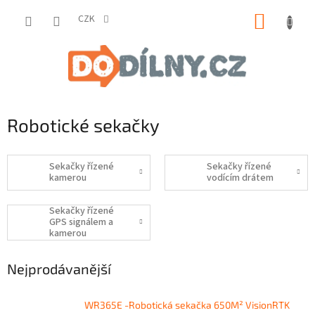
Přejít
NÁKUP
na
CZK
obsah
KOŠÍK
Robotické sekačky
Sekačky řízené
Sekačky řízené
kamerou
vodícím drátem
Sekačky řízené
GPS signálem a
kamerou
Nejprodávanější
WR365E -Robotická sekačka 650M² VisionRTK