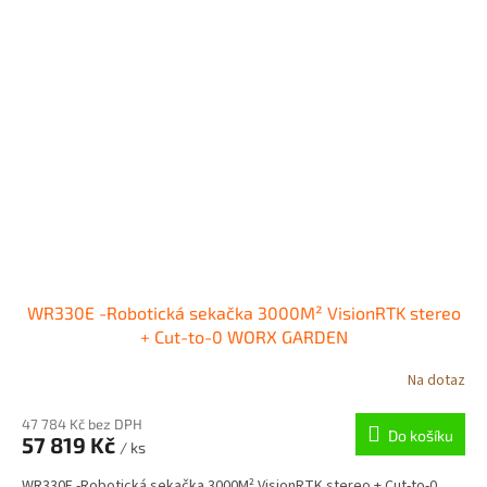
WR330E -Robotická sekačka 3000M² VisionRTK stereo
+ Cut-to-0 WORX GARDEN
Na dotaz
47 784 Kč bez DPH
Do košíku
57 819 Kč
/ ks
WR330E -Robotická sekačka 3000M² VisionRTK stereo + Cut-to-0