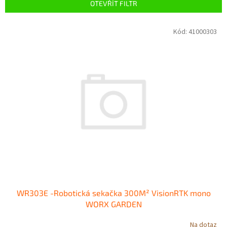
p
OTEVŘÍT FILTR
r
o
V
Kód:
41000303
d
ý
u
p
k
i
t
s
ů
p
r
o
d
u
k
t
ů
WR303E -Robotická sekačka 300M² VisionRTK mono
WORX GARDEN
Na dotaz