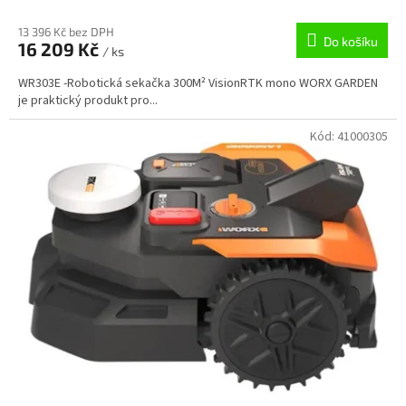
13 396 Kč bez DPH
Do košíku
16 209 Kč
/ ks
WR303E -Robotická sekačka 300M² VisionRTK mono WORX GARDEN
je praktický produkt pro...
Kód:
41000305