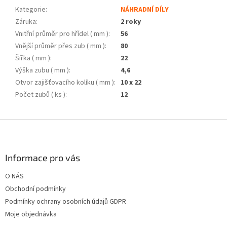
Kategorie
:
NÁHRADNÍ DÍLY
Záruka
:
2 roky
Vnitřní průměr pro hřídel ( mm )
:
56
Vnější průměr přes zub ( mm )
:
80
Šířka ( mm )
:
22
Výška zubu ( mm )
:
4,6
Otvor zajišťovacího kolíku ( mm )
:
10 x 22
Počet zubů ( ks )
:
12
Z
á
p
a
Informace pro vás
t
O NÁS
í
Obchodní podmínky
Podmínky ochrany osobních údajů GDPR
Moje objednávka