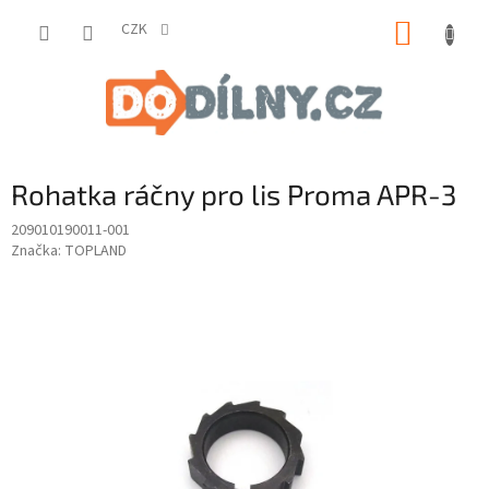
Přejít
NÁKUP
na
CZK
obsah
KOŠÍK
Rohatka ráčny pro lis Proma APR-3
209010190011-001
Značka:
TOPLAND