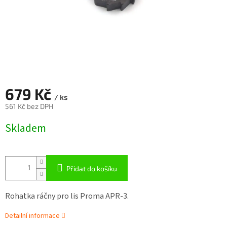
679 Kč
/ ks
561 Kč bez DPH
Měrná
Skladem
cena:
Přidat do košíku
Rohatka ráčny pro lis Proma APR-3.
Detailní informace