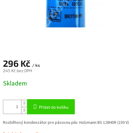
296 Kč
/ ks
245 Kč bez DPH
Měrná
Skladem
cena:
Přidat do košíku
Rozběhový kondenzátor pro pásovou pilu Holzmann BS 128HDR (230 V)