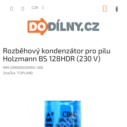
Přejít
NÁKUP
na
CZK
obsah
KOŠÍK
Rozběhový kondenzátor pro pilu
Holzmann BS 128HDR (230 V)
999-209000030093C-008
Značka:
TOPLAND