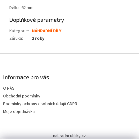
Délka: 62 mm
Doplňkové parametry
Kategorie
:
NÁHRADNÍ DÍLY
Záruka
:
2 roky
Z
á
p
a
Informace pro vás
t
O NÁS
í
Obchodní podmínky
Podmínky ochrany osobních údajů GDPR
Moje objednávka
nahradni-uhliky.cz