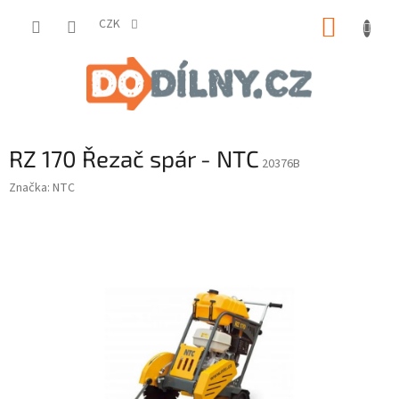
Přejít
NÁKUP
na
CZK
obsah
KOŠÍK
RZ 170 Řezač spár - NTC
20376B
Značka:
NTC