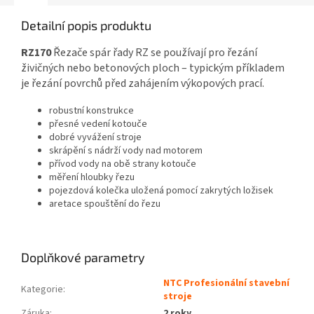
Detailní popis produktu
RZ170
Řezače spár řady RZ se používají pro řezání
živičných nebo betonových ploch – typickým příkladem
je řezání povrchů před zahájením výkopových prací.
robustní konstrukce
přesné vedení kotouče
dobré vyvážení stroje
skrápění s nádrží vody nad motorem
přívod vody na obě strany kotouče
měření hloubky řezu
pojezdová kolečka uložená pomocí zakrytých ložisek
aretace spouštění do řezu
Doplňkové parametry
NTC Profesionální stavební
Kategorie
:
stroje
Záruka
:
2 roky