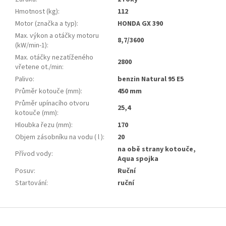
Hmotnost (kg)
:
112
Motor (značka a typ)
:
HONDA GX 390
Max. výkon a otáčky motoru
8,7/3600
(kW/min-1)
:
Max. otáčky nezatíženého
2800
vřetene ot./min
:
Palivo
:
benzin Natural 95 E5
Průměr kotouče (mm)
:
450 mm
Průměr upínacího otvoru
25,4
kotouče (mm)
:
Hloubka řezu (mm)
:
170
Objem zásobníku na vodu ( l )
:
20
na obě strany kotouče,
Přívod vody
:
Aqua spojka
Posuv
:
Ruční
Startování
:
ruční
Z
á