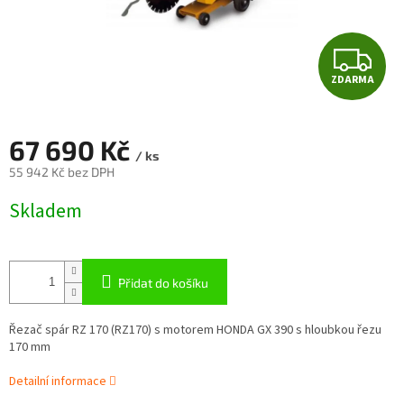
Z
ZDARMA
D
A
67 690 Kč
/ ks
R
55 942 Kč bez DPH
Měrná
M
Skladem
cena:
A
Přidat do košíku
Řezač spár RZ 170 (RZ170) s motorem HONDA GX 390 s hloubkou řezu
170 mm
Detailní informace