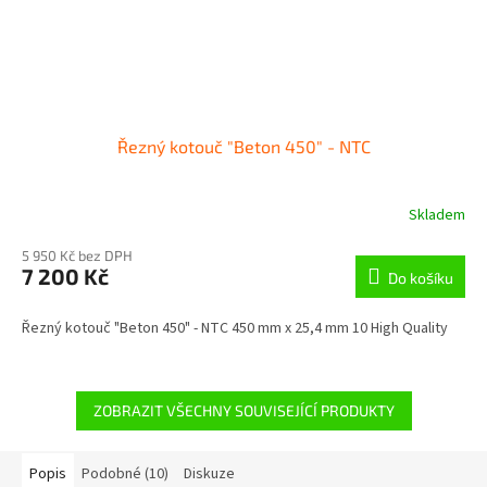
Řezný kotouč "Beton 450" - NTC
Skladem
5 950 Kč bez DPH
7 200 Kč
Do košíku
Řezný kotouč "Beton 450" - NTC 450 mm x 25,4 mm 10 High Quality
ZOBRAZIT VŠECHNY SOUVISEJÍCÍ PRODUKTY
Popis
Podobné (10)
Diskuze