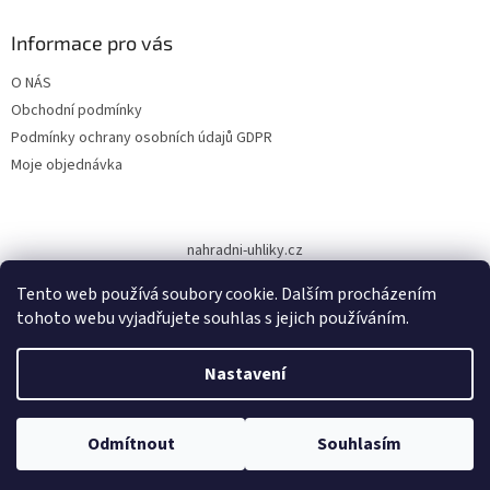
p
a
Informace pro vás
t
O NÁS
í
Obchodní podmínky
Podmínky ochrany osobních údajů GDPR
Moje objednávka
nahradni-uhliky.cz
Tento web používá soubory cookie. Dalším procházením
tohoto webu vyjadřujete souhlas s jejich používáním.
Vytvořil Shoptet
Nastavení
Copyright 2026
www.dodilny.cz
. Všechna práva vyhrazena.
Upravit
Odmítnout
Souhlasím
nastavení cookies