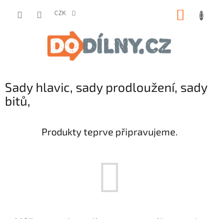
Přejít
NÁKUP
na
CZK
obsah
KOŠÍK
Sady hlavic, sady prodloužení, sady
bitů,
Produkty teprve připravujeme.