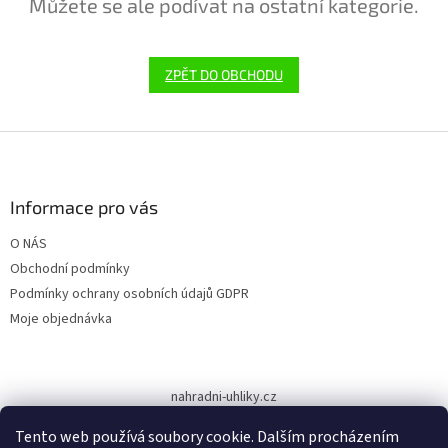
Můžete se ale podívat na ostatní kategorie.
ZPĚT DO OBCHODU
Z
á
p
a
Informace pro vás
t
O NÁS
í
Obchodní podmínky
Podmínky ochrany osobních údajů GDPR
Moje objednávka
nahradni-uhliky.cz
Tento web používá soubory cookie. Dalším procházením