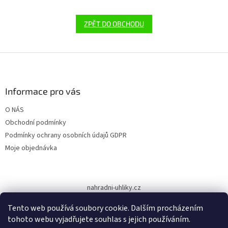
ZPĚT DO OBCHODU
Z
á
p
a
Informace pro vás
t
O NÁS
í
Obchodní podmínky
Podmínky ochrany osobních údajů GDPR
Moje objednávka
nahradni-uhliky.cz
Tento web používá soubory cookie. Dalším procházením
tohoto webu vyjadřujete souhlas s jejich používáním.