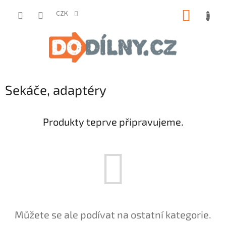
Přejít
NÁKUP
na
CZK
obsah
KOŠÍK
Sekáče, adaptéry
Produkty teprve připravujeme.
Můžete se ale podívat na ostatní kategorie.