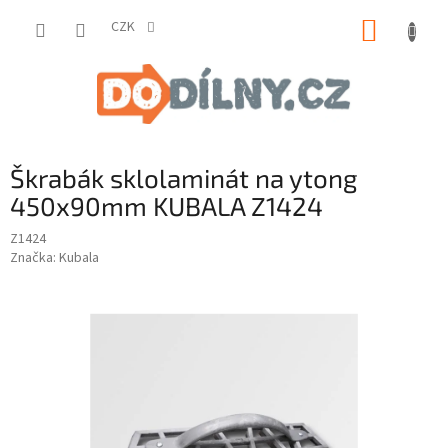
Přejít
NÁKUP
na
CZK
obsah
KOŠÍK
Škrabák sklolaminát na ytong
450x90mm KUBALA Z1424
Z1424
Značka:
Kubala