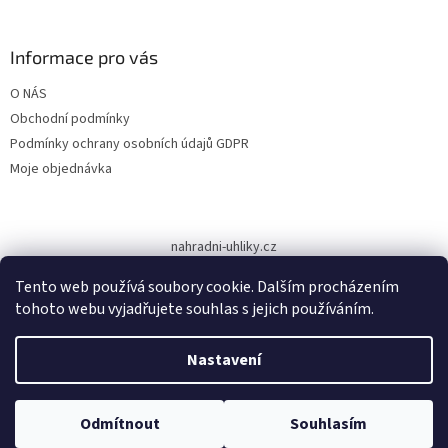
á
p
a
Informace pro vás
t
O NÁS
í
Obchodní podmínky
Podmínky ochrany osobních údajů GDPR
Moje objednávka
nahradni-uhliky.cz
Tento web používá soubory cookie. Dalším procházením
tohoto webu vyjadřujete souhlas s jejich používáním.
Vytvořil Shoptet
Nastavení
Copyright 2026
www.dodilny.cz
. Všechna práva vyhrazena.
Upravit
Odmítnout
Souhlasím
nastavení cookies