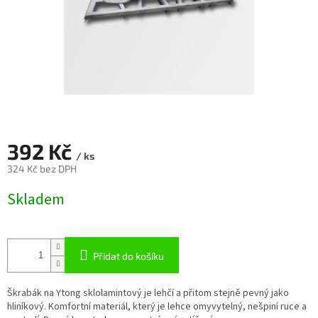
392 Kč
/ ks
324 Kč bez DPH
Měrná
Skladem
cena:
Přidat do košíku
Škrabák na Ytong sklolamintový je lehčí a přitom stejně pevný jako
hliníkový. Komfortní materiál, který je lehce omyvytelný, nešpiní ruce a