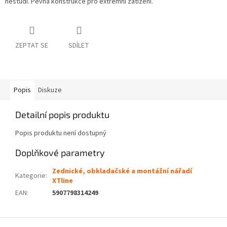
nestudí. Pevná konstrukce pro extrémní zatížení.
ZEPTAT SE
SDÍLET
Popis
Diskuze
Detailní popis produktu
Popis produktu není dostupný
Doplňkové parametry
Zednické, obkladačské a montážní nářadí
Kategorie
:
XTline
EAN
:
5907798314249
Z