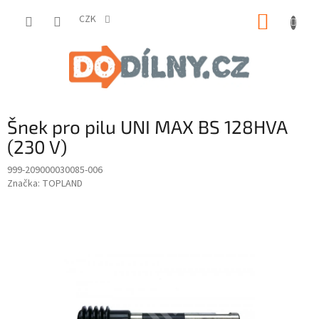
Přejít
NÁKUP
na
CZK
obsah
KOŠÍK
Šnek pro pilu UNI MAX BS 128HVA
(230 V)
999-209000030085-006
Značka:
TOPLAND