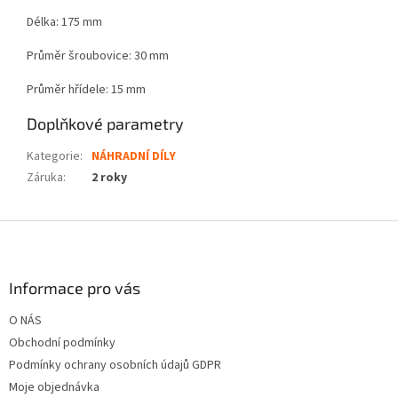
Délka: 175 mm
Průměr šroubovice: 30 mm
Průměr hřídele: 15 mm
Doplňkové parametry
Kategorie
:
NÁHRADNÍ DÍLY
Záruka
:
2 roky
Z
á
p
a
Informace pro vás
t
O NÁS
í
Obchodní podmínky
Podmínky ochrany osobních údajů GDPR
Moje objednávka