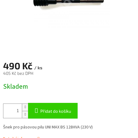
490 Kč
/ ks
405 Kč bez DPH
Měrná
Skladem
cena:
Přidat do košíku
Šnek pro pásovou pilu UNI MAX BS 128HVA (230 V)