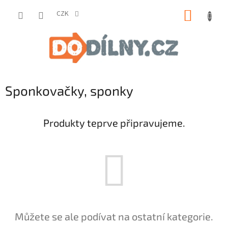
Přejít
NÁKUP
na
CZK
obsah
KOŠÍK
Sponkovačky, sponky
Produkty teprve připravujeme.
Můžete se ale podívat na ostatní kategorie.