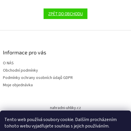
ZPĚT DO OBCHODU
Z
á
p
a
Informace pro vás
t
O NÁS
í
Obchodní podmínky
Podmínky ochrany osobních údajů GDPR
Moje objednávka
nahradni-uhliky.cz
Tento web používá soubory cookie. Dalším procházením
tohoto webu vyjadřujete souhlas s jejich používáním.