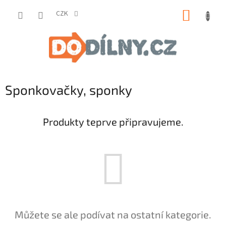
Přejít
NÁKUP
na
CZK
obsah
KOŠÍK
Sponkovačky, sponky
Produkty teprve připravujeme.
Můžete se ale podívat na ostatní kategorie.