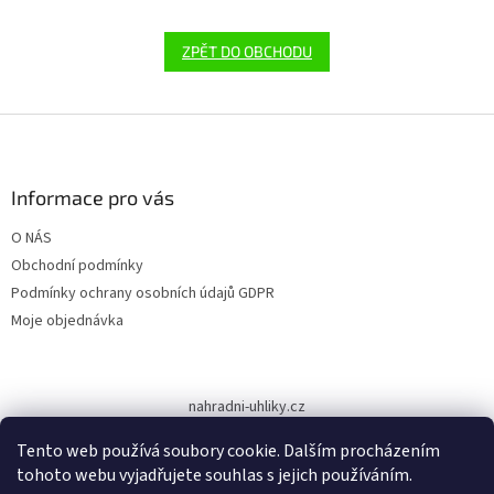
ZPĚT DO OBCHODU
Z
á
p
a
Informace pro vás
t
O NÁS
í
Obchodní podmínky
Podmínky ochrany osobních údajů GDPR
Moje objednávka
nahradni-uhliky.cz
Tento web používá soubory cookie. Dalším procházením
tohoto webu vyjadřujete souhlas s jejich používáním.