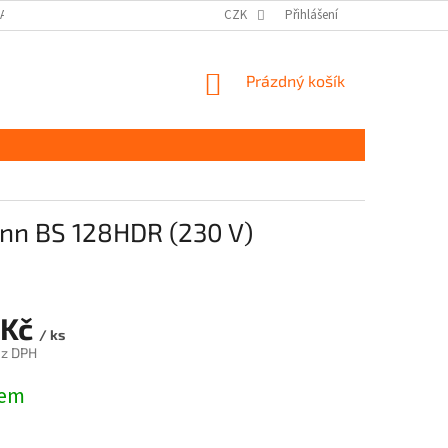
DAJŮ GDPR
MOJE OBJEDNÁVKA
CZK
Přihlášení
NÁKUPNÍ
Prázdný košík
KOŠÍK
ann BS 128HDR (230 V)
 Kč
/ ks
ez DPH
dem