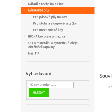
n
Nářadí a technika XTline
e
NÁHRADNÍ DÍLY
l
Pro pásové pily na kov
Pro stolní a sloupové vrtačky
Pro mechanické lisy
BIONA bio oleje a maziva
OLEA minerální a syntetické oleje,
obráběcí kapaliny
Náš TIP
Vyhledávání
Souvi
K
HLEDAT