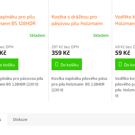
apínáku pro pilu
Kostka s drážkou pro
Vodítko k
mann BS 128HDR
pásovou pilu Holzmann
Holzman
V)
BS 128HDR (230 V)
(230 V)
Skladem
Skladem
bez DPH
297 Kč bez DPH
49 Kč bez 
 Kč
359 Kč
59 Kč
o košíku
Do košíku
Do ko
pínáku pro pásovou pilu
Kostka napínáku pilového pásu
Vodítko ko
nn BS 128HDR (230 V)
pro pilu Holzmann BS 128HDR
pilového p
(230 V)
pilu Holzm
V)
s
Diskuze