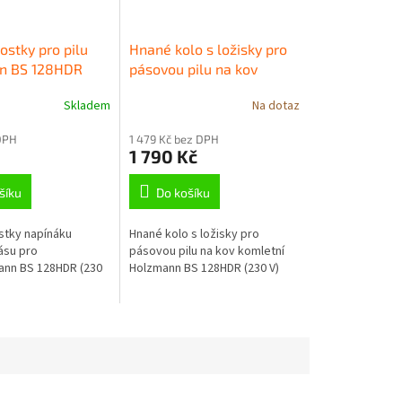
ostky pro pilu
Hnané kolo s ložisky pro
n BS 128HDR
pásovou pilu na kov
komletní Holzmann BS
Skladem
Na dotaz
128HDR (230 V)
DPH
1 479 Kč bez DPH
1 790 Kč
šíku
Do košíku
stky napínáku
Hnané kolo s ložisky pro
ásu pro
pásovou pilu na kov komletní
ann BS 128HDR (230
Holzmann BS 128HDR (230 V)