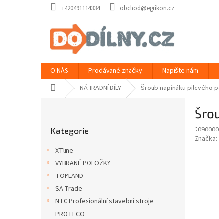
Přejít
+420491114334
obchod@egrikon.cz
na
obsah
O NÁS
Prodávané značky
Napište nám
Domů
NÁHRADNÍ DÍLY
Šroub napínáku pilového p
P
Šro
o
Přeskočit
s
2090000
Kategorie
kategorie
t
Značka:
r
XTline
a
VYBRANÉ POLOŽKY
n
TOPLAND
n
í
SA Trade
p
NTC Profesionální stavební stroje
a
PROTECO