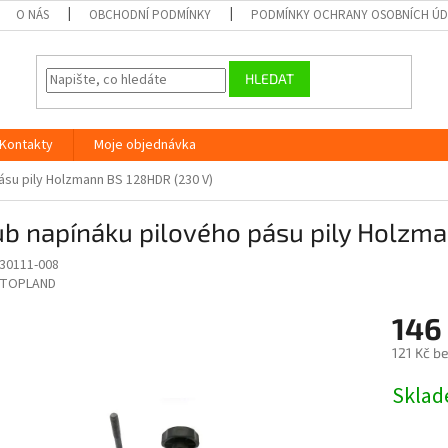
O NÁS
OBCHODNÍ PODMÍNKY
PODMÍNKY OCHRANY OSOBNÍCH Ú
HLEDAT
Kontakty
Moje objednávka
ásu pily Holzmann BS 128HDR (230 V)
ub napínáku pilového pásu pily Holzm
30111-008
TOPLAND
146
121 Kč b
Měrná
Skla
cena: