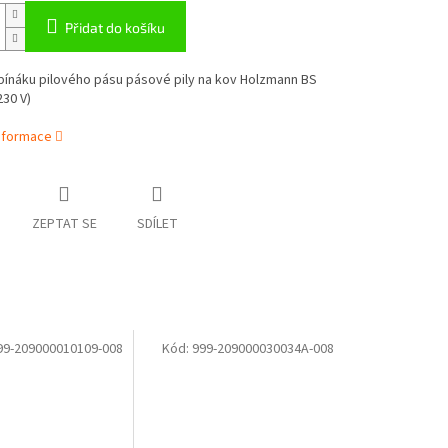
Přidat do košíku
pínáku pilového pásu pásové pily na kov Holzmann BS
30 V)
informace
ZEPTAT SE
SDÍLET
99-209000010109-008
Kód:
999-209000030034A-008