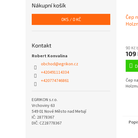
Nákupní košík
Čep n
0
KS /
0 KČ
Holz
(230 
Kontakt
90 Kč 
109
Robert Konvalina
obchod
@
egrikon.cz
D
+420491114334
Čep na
+420774746861
Holzma
EGRIKON s.r.o.
Vrchoviny 63
549 01 Nové Město nad Metují
IČ: 28778367
Popi
DIČ: CZ28778367