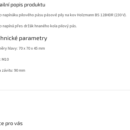
ailní popis produktu
b napínáku pilového pásu pásové pily na kov Holzmann BS 128HDR (230 V).
b napíná přes držák hnaného kola pilový pás.
chnické parametry
ěry hlavy: 70 x 70 x 45 mm
: M10
a závitu: 90 mm
e pro vás