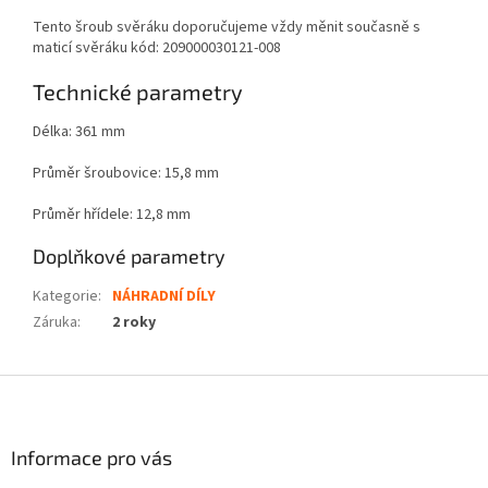
Tento šroub svěráku doporučujeme vždy měnit současně s
maticí svěráku kód: 209000030121-008
Technické parametry
Délka: 361 mm
Průměr šroubovice: 15,8 mm
Průměr hřídele: 12,8 mm
Doplňkové parametry
Kategorie
:
NÁHRADNÍ DÍLY
Záruka
:
2 roky
Z
á
p
a
Informace pro vás
t