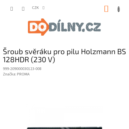
Přejít
NÁKUP
na
CZK
obsah
KOŠÍK
Šroub svěráku pro pilu Holzmann BS
128HDR (230 V)
999-209000030123-008
Značka:
PROMA