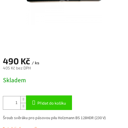
490 Kč
/ ks
405 Kč bez DPH
Měrná
Skladem
cena:
Přidat do košíku
Šroub svěráku pro pásovou pilu Holzmann BS 128HDR (230 V)