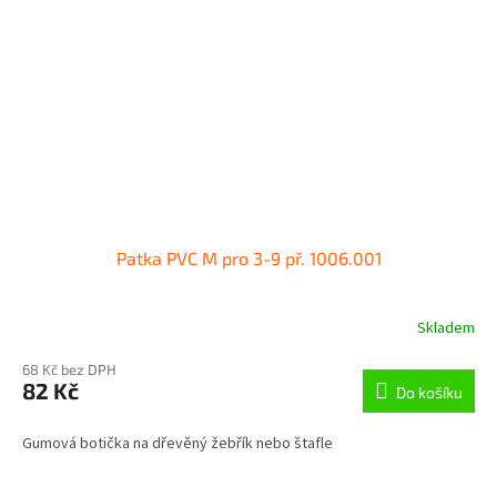
Patka PVC M pro 3-9 př. 1006.001
Skladem
68 Kč bez DPH
82 Kč
Do košíku
Gumová botička na dřevěný žebřík nebo štafle