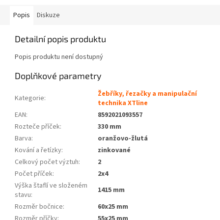
Popis
Diskuze
Detailní popis produktu
Popis produktu není dostupný
Doplňkové parametry
Žebříky, řezačky a manipulační
Kategorie
:
technika XTline
EAN
:
8592021093557
Rozteče příček
:
330 mm
Barva
:
oranžovo-žlutá
Kování a řetízky
:
zinkované
Celkový počet výztuh
:
2
Počet příček
:
2x4
Výška štaflí ve složeném
1415 mm
stavu
:
Rozměr bočnice
:
60x25 mm
Rozměr příčky
:
55x25 mm