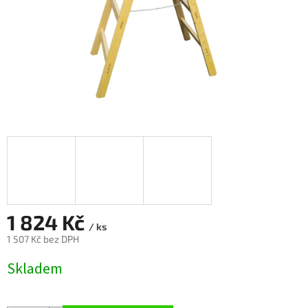
1 824 Kč
/ ks
1 507 Kč bez DPH
Měrná
Skladem
cena: