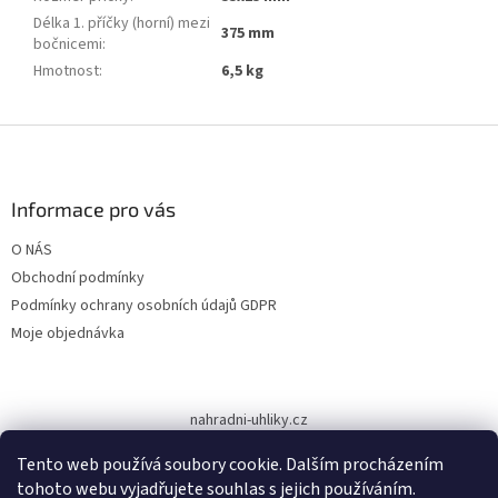
Délka 1. příčky (horní) mezi
375 mm
bočnicemi
:
Hmotnost
:
6,5 kg
Z
á
p
a
Informace pro vás
t
O NÁS
í
Obchodní podmínky
Podmínky ochrany osobních údajů GDPR
Moje objednávka
nahradni-uhliky.cz
Tento web používá soubory cookie. Dalším procházením
tohoto webu vyjadřujete souhlas s jejich používáním.