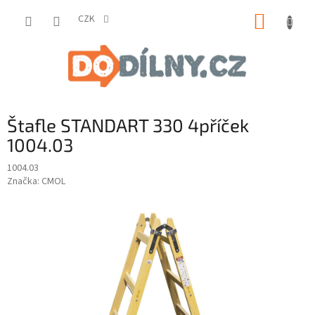
Přejít
NÁKUP
na
CZK
obsah
KOŠÍK
Štafle STANDART 330 4příček
1004.03
1004.03
Značka:
CMOL