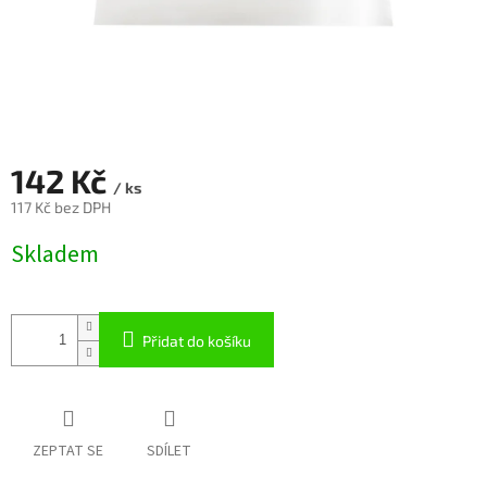
142 Kč
/ ks
117 Kč bez DPH
Měrná
Skladem
cena:
Přidat do košíku
ZEPTAT SE
SDÍLET