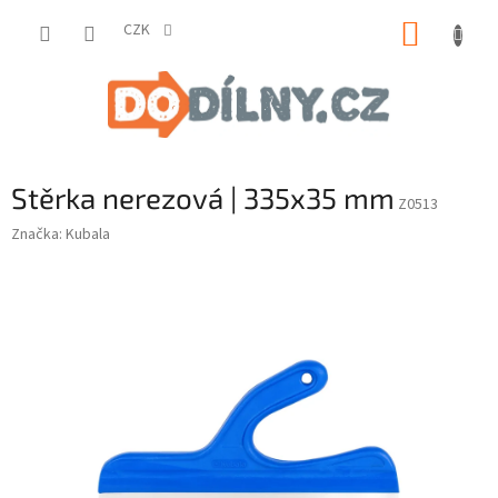
Přejít
NÁKUP
na
CZK
obsah
KOŠÍK
Stěrka nerezová | 335x35 mm
Z0513
Značka:
Kubala