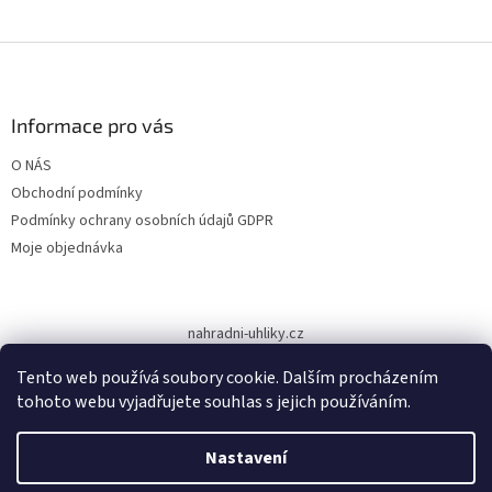
Z
á
p
a
Informace pro vás
t
O NÁS
í
Obchodní podmínky
Podmínky ochrany osobních údajů GDPR
Moje objednávka
nahradni-uhliky.cz
Tento web používá soubory cookie. Dalším procházením
tohoto webu vyjadřujete souhlas s jejich používáním.
Vytvořil Shoptet
Nastavení