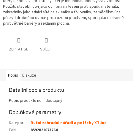
který se používá pro stejný účel je mnohonásobně vyšší životnost.
Použití: stavebnictví jako ochrana na lešení proti spadu materiálu,
zahradníky jako stínící sítě na skleníky a fóliovníky, zemědělství na
přikrytí drobného ovoce proti ozobu ptactvem, sport jako ochranné
protivětrné bariéry a reklamní plocha.
ZEPTAT SE
SDÍLET
Popis
Diskuze
Detailní popis produktu
Popis produktu není dostupný
Doplňkové parametry
Kategorie
:
Ruční zahradní nářadí a potřeby XTline
EAN
:
8592021073764