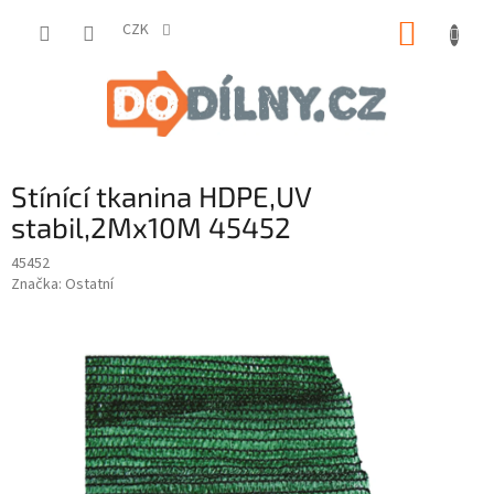
Přejít
NÁKUP
na
CZK
obsah
KOŠÍK
Stínící tkanina HDPE,UV
stabil,2Mx10M 45452
45452
Značka:
Ostatní