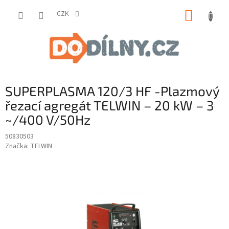
Přejít
NÁKUP
na
CZK
obsah
KOŠÍK
SUPERPLASMA 120/3 HF -Plazmový
řezací agregát TELWIN – 20 kW – 3
~/400 V/50Hz
50830503
Značka:
TELWIN