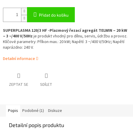
Přidat do košíku
SUPERPLASMA 120/3 HF -Plazmový řezací agregát TELWIN – 20 kW
– 3 ~/400 V/50Hz
je produkt vhodný pro dílnu, servis, údržbu a provoz.
Klíčové parametry: Příkon max.: 20 kW; Napětí: 3 ~/400 V/50Hz; Napětí
naprázdno: 240 V.
Detailní informace
ZEPTAT SE
SDÍLET
Popis
Podobné (1)
Diskuze
Detailní popis produktu