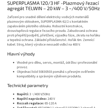
SUPERPLASMA 120/3 HF -Plazmový řezací
agregát TELWIN – 20 kW – 3 ~/400 V/50Hz
Zařízení pro snadné dělení elektricky vodivých materiálů
plazmovým obloukem, SUPERPLASMA 62/2 s kontaktním
zapalováním pilotního oblouku. Robustní konstrukce,
dvoustupňová regulace řezacího proudu. Zabudovaná ochrana
proti přepětí/podpětí, přetížení, výpadku fáze, zkratu na hořáku
a tepelná ochrana. Základní příslušenství:. Hořák 6m. Zemnící
kabel. Stroj, který výrobce neosadil vidlicí na 400 V.
Hlavní výhody
Vhodné pro dílnu, servis, montáž, údržbu i profesionální
provoz.
Objednací kód 50830503 pomáhá s přesným ověřením
kompatibility a správným výběrem produktu.
Technické parametry
Napětí:
3 ~/400 V/50Hz
Napětí naprázdno:
240 V
Rozsah regulace:
65-120 A
Zatěžovatel:
65(160%) 1.stupeň/115(30%) 2.stupeň A