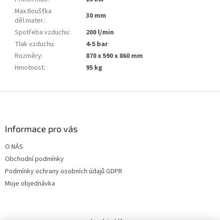
Max.tloušťka
30 mm
děl.mater.
:
Spotřeba vzduchu
:
200 l/min
Tlak vzduchu
:
4-5 bar
Rozměry
:
870 x 590 x 860 mm
Hmotnost
:
95 kg
Z
á
p
a
Informace pro vás
t
O NÁS
í
Obchodní podmínky
Podmínky ochrany osobních údajů GDPR
Moje objednávka