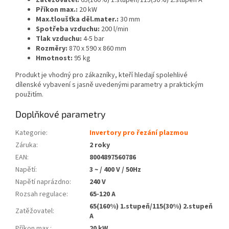
Příkon max.:
20 kW
Max.tloušťka děl.mater.:
30 mm
Spotřeba vzduchu:
200 l/min
Tlak vzduchu:
4-5 bar
Rozměry:
870 x 590 x 860 mm
Hmotnost:
95 kg
Produkt je vhodný pro zákazníky, kteří hledají spolehlivé
dílenské vybavení s jasně uvedenými parametry a praktickým
použitím.
Doplňkové parametry
Kategorie
:
Invertory pro řezání plazmou
Záruka
:
2 roky
EAN
:
8004897560786
Napětí
:
3 ~ / 400 V / 50Hz
Napětí naprázdno
:
240 V
Rozsah regulace
:
65-120 A
65(160%) 1.stupeň/115(30%) 2.stupeň
Zatěžovatel
:
A
Příkon max.
:
20 kW