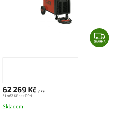
Z
ZDARMA
D
A
R
M
A
62 269 Kč
/ ks
51 462 Kč bez DPH
Měrná
Skladem
cena: