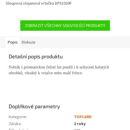
Sloupová stojanová vrtačka DP51020F
ZOBRAZIT VŠECHNY SOUVISEJÍCÍ PRODUKTY
Popis
Diskuze
Detailní popis produktu
Svěrák s prismatickou čelistí lze použít i k uchycení kulatých
obrobků, vhodný k vrtačce nebo malé frézce.
Doplňkové parametry
Kategorie
:
TOPLAND
Záruka
:
2 roky