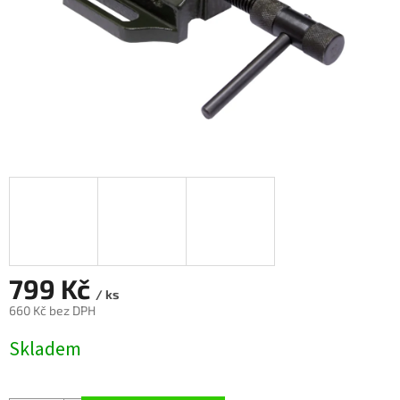
799 Kč
/ ks
660 Kč bez DPH
Měrná
Skladem
cena: