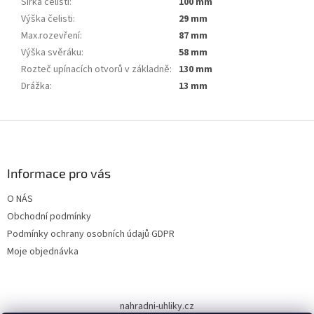
Šířka čelisti
:
100 mm
Výška čelisti
:
29 mm
Max.rozevření
:
87 mm
Výška svěráku
:
58 mm
Rozteč upínacích otvorů v základně
:
130 mm
Drážka
:
13 mm
Z
á
p
a
Informace pro vás
t
O NÁS
í
Obchodní podmínky
Podmínky ochrany osobních údajů GDPR
Moje objednávka
nahradni-uhliky.cz