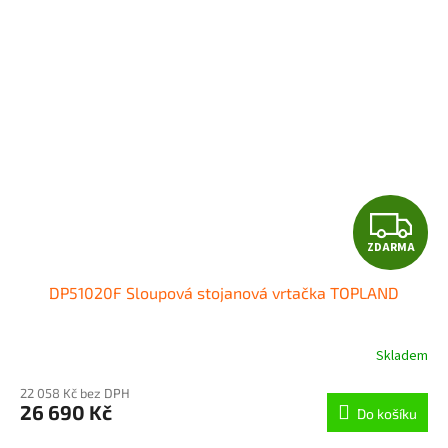
Z
ZDARMA
D
DP51020F Sloupová stojanová vrtačka TOPLAND
A
R
Skladem
M
22 058 Kč bez DPH
26 690 Kč
Do košíku
A