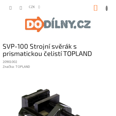
Přejít
NÁKUP
na
CZK
obsah
KOŠÍK
SVP-100 Strojní svěrák s
prismatickou čelistí TOPLAND
20901002
Značka:
TOPLAND