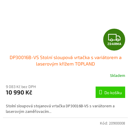
Z
ZDARMA
D
DP30016B-VS Stolní sloupová vrtačka s variátorem a
A
laserovým křížem TOPLAND
R
Skladem
M
9 083 Kč bez DPH
10 990 Kč
Do košíku
A
Stolní sloupová stojanová vrtačka DP30016B-VS s variátorem a
laserovým zaměřovacím...
Kód:
20900008