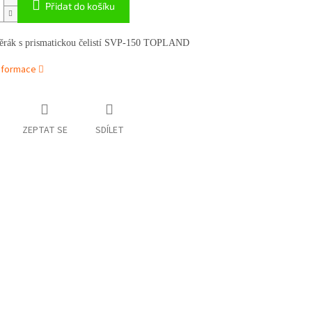
Přidat do košíku
věrák s prismatickou čelistí SVP-150 TOPLAND
informace
ZEPTAT SE
SDÍLET