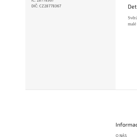
IČ: 28778367
Det
DIČ: CZ28778367
Svěrá
malé 
Z
á
p
a
t
Informac
í
O NÁS