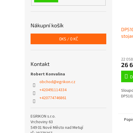
Nákupní košík
DP51
stoja
0
KS /
0 KČ
TOPL
22 058
Kontakt
26 
Robert Konvalina
D
obchod
@
egrikon.cz
+420491114334
Sloupo
DP510
+420774746861
EGRIKON s.r.o.
Popi
Vrchoviny 63
549 01 Nové Město nad Metují