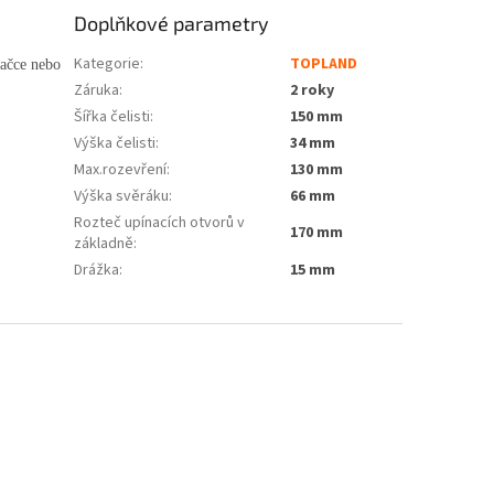
Doplňkové parametry
Kategorie
:
TOPLAND
tačce nebo
Záruka
:
2 roky
Šířka čelisti
:
150 mm
Výška čelisti
:
34 mm
Max.rozevření
:
130 mm
Výška svěráku
:
66 mm
Rozteč upínacích otvorů v
170 mm
základně
:
Drážka
:
15 mm