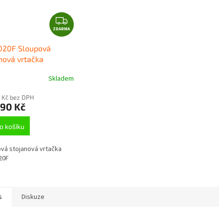
Z
ZDARMA
D
A
020F Sloupová
R
nová vrtačka
M
AND
A
Skladem
 Kč bez DPH
690 Kč
o košíku
vá stojanová vrtačka
20F
s
Diskuze