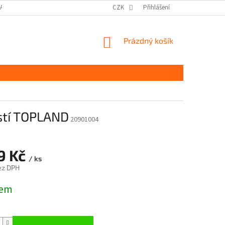
DAJŮ GDPR
MOJE OBJEDNÁVKA
CZK
Přihlášení
NÁKUPNÍ
Prázdný košík
KOŠÍK
istí TOPLAND
20901004
9 Kč
/ ks
ez DPH
dem