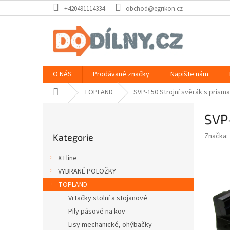
Přejít
+420491114334
obchod@egrikon.cz
na
obsah
O NÁS
Prodávané značky
Napište nám
Domů
TOPLAND
SVP-150 Strojní svěrák s prism
P
SVP-
o
Přeskočit
s
Značka:
Kategorie
kategorie
t
r
XTline
a
VYBRANÉ POLOŽKY
n
TOPLAND
n
í
Vrtačky stolní a stojanové
p
Pily pásové na kov
a
Lisy mechanické, ohýbačky