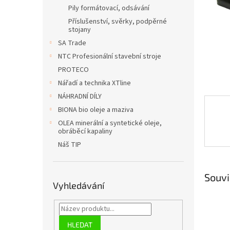
n
Pily formátovací, odsávání
e
Příslušenství, svěrky, podpěrné
l
stojany
SA Trade
NTC Profesionální stavební stroje
PROTECO
Nářadí a technika XTline
NÁHRADNÍ DÍLY
BIONA bio oleje a maziva
OLEA minerální a syntetické oleje,
obráběcí kapaliny
Náš TIP
Souvi
Vyhledávání
HLEDAT