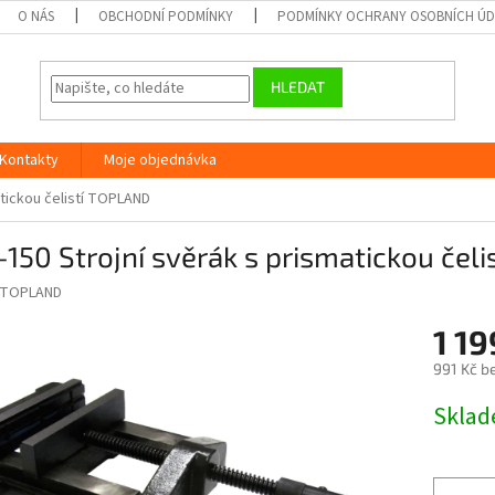
O NÁS
OBCHODNÍ PODMÍNKY
PODMÍNKY OCHRANY OSOBNÍCH Ú
HLEDAT
Kontakty
Moje objednávka
atickou čelistí TOPLAND
150 Strojní svěrák s prismatickou čel
TOPLAND
1 19
991 Kč b
Měrná
Skla
cena: