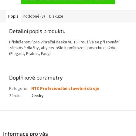
Popis
Podobné (3)
Diskuze
Detailní popis produktu
Příslušenství pro vibrační desku VD 15. Používá se při rovnání
zámkové dlažby, aby nedošlo k poškození povrchu dlaždic.
(Elegant, Praktik, Easy)
Doplňkové parametry
Kategorie
:
NTC Profesionální stavební stroje
Záruka
:
2 roky
Z
á
p
a
Informace pro vás