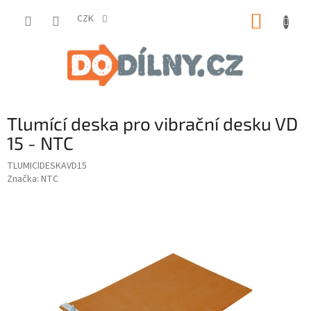
Přejít
NÁKUP
na
CZK
obsah
KOŠÍK
Tlumící deska pro vibrační desku VD
15 - NTC
TLUMICIDESKAVD15
Značka:
NTC