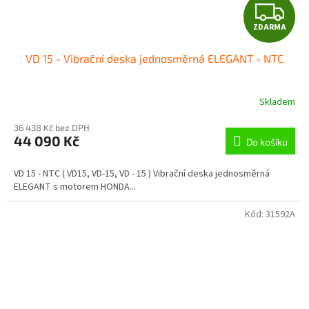
Z
ZDARMA
D
VD 15 - Vibrační deska jednosměrná ELEGANT - NTC
A
R
Skladem
M
36 438 Kč bez DPH
44 090 Kč
Do košíku
A
VD 15 - NTC ( VD15, VD-15, VD - 15 ) Vibrační deska jednosměrná
ELEGANT s motorem HONDA...
Kód:
31592A