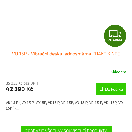
Z
ZDARMA
D
VD 15P - Vibrační deska jednosměrná PRAKTIK NTC
A
R
Skladem
M
35 033 Kč bez DPH
42 390 Kč
Do košíku
A
VD 15 P ( VD 15 P, VD15P, VD15 P, VD-15P, VD-15 P, VD-15-P, VD -15P, VD-
15P ) -...
ZOBRAZIT VŠECHNY SOUVISEJÍCÍ PRODUKTY