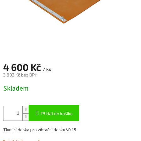
4 600 Kč
/ ks
3 802 Kč bez DPH
Měrná
Skladem
cena:
Přidat do košíku
Tlumící deska pro vibrační desku VD 15