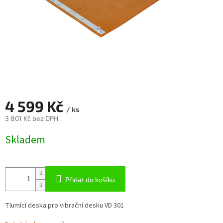
4 599 Kč
/ ks
3 801 Kč bez DPH
Měrná
Skladem
cena:
Přidat do košíku
Tlumící deska pro vibrační desku VD 301