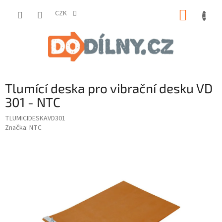
Přejít
NÁKUP
na
CZK
obsah
KOŠÍK
Tlumící deska pro vibrační desku VD
301 - NTC
TLUMICIDESKAVD301
Značka:
NTC