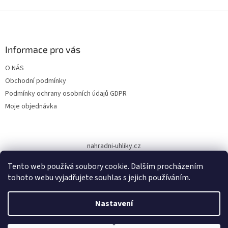
Z
á
p
a
Informace pro vás
t
O NÁS
í
Obchodní podmínky
Podmínky ochrany osobních údajů GDPR
Moje objednávka
nahradni-uhliky.cz
Tento web používá soubory cookie. Dalším procházením
tohoto webu vyjadřujete souhlas s jejich používáním.
Vytvořil Shoptet
Nastavení
Copyright 2026
www.dodilny.cz
. Všechna práva vyhrazena.
Upravit