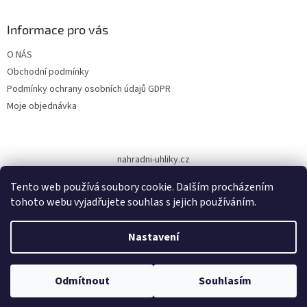
p
a
Informace pro vás
t
O NÁS
í
Obchodní podmínky
Podmínky ochrany osobních údajů GDPR
Moje objednávka
nahradni-uhliky.cz
Tento web používá soubory cookie. Dalším procházením
tohoto webu vyjadřujete souhlas s jejich používáním.
Vytvořil Shoptet
Nastavení
Copyright 2026
www.dodilny.cz
. Všechna práva vyhrazena.
Upravit
Odmítnout
Souhlasím
nastavení cookies