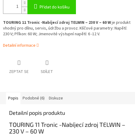
Přidat do košíku
TOURING 11 Tronic -Nabíjecí zdroj TELWIN – 230 V – 60 W
je produkt
vhodný pro dílnu, servis, údržbu a provoz. Klíčové parametry: Napětí:
230 V; Příkon: 60 W; Jmenovité výstupní napětí: 6 -12 V.
Detailní informace
ZEPTAT SE
SDÍLET
Popis
Podobné (6)
Diskuze
Detailní popis produktu
TOURING 11 Tronic -Nabíjecí zdroj TELWIN –
230 V – 60 W