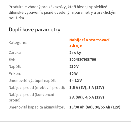
Produkt je vhodný pro zákazníky, kteří hledají spolehlivé
dílenské vybavení s jasně uvedenými parametry a praktickým
použitím.
Doplňkové parametry
Nabíjecí a startovací
Kategorie
:
zdroje
Záruka
:
2 roky
EAN
:
8004897983790
Napětí
:
230 V
Příkon
:
60 W
Jmenovité výstupní napětí
:
6 - 12 V
Nabíjecí proud (efektivní proud)
:
1,5 A (6V), 3 A (12V)
Nabíjecí proud (konvenční
2 A (6V), 4,5 A (12V)
proud)
:
Jmenovitá kapacita akumulátoru
:
15/30 Ah (6V), 30/55 Ah (12V)
Z
á