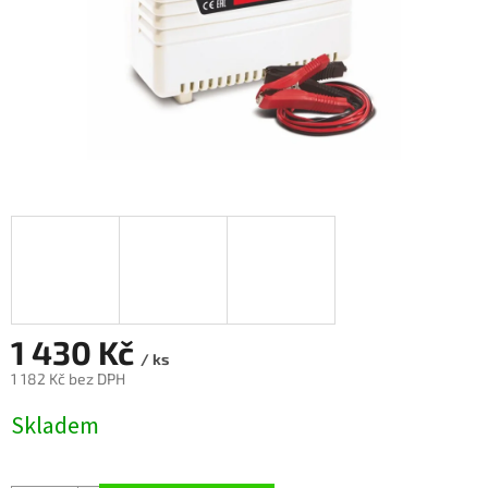
1 430 Kč
/ ks
1 182 Kč bez DPH
Měrná
Skladem
cena: