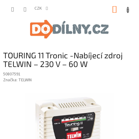
Přejít
NÁKUP
na
CZK
obsah
KOŠÍK
TOURING 11 Tronic -Nabíjecí zdroj
TELWIN – 230 V – 60 W
50807591
Značka:
TELWIN