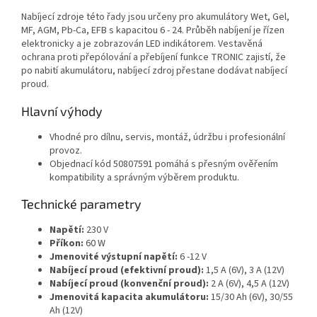
Nabíjecí zdroje této řady jsou určeny pro akumulátory Wet, Gel,
MF, AGM, Pb-Ca, EFB s kapacitou 6 - 24. Průběh nabíjení je řízen
elektronicky a je zobrazován LED indikátorem. Vestavěná
ochrana proti přepólování a přebíjení funkce TRONIC zajistí, že
po nabití akumulátoru, nabíjecí zdroj přestane dodávat nabíjecí
proud.
Hlavní výhody
Vhodné pro dílnu, servis, montáž, údržbu i profesionální
provoz.
Objednací kód 50807591 pomáhá s přesným ověřením
kompatibility a správným výběrem produktu.
Technické parametry
Napětí:
230 V
Příkon:
60 W
Jmenovité výstupní napětí:
6 -12 V
Nabíjecí proud (efektivní proud):
1,5 A (6V), 3 A (12V)
Nabíjecí proud (konvenční proud):
2 A (6V), 4,5 A (12V)
Jmenovitá kapacita akumulátoru:
15/30 Ah (6V), 30/55
Ah (12V)