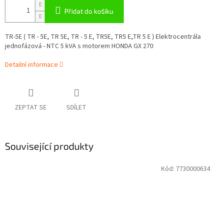
Přidat do košíku
TR-5E ( TR - 5E, TR 5E, TR - 5 E, TR5E, TR5 E,TR 5 E ) Elektrocentrála
jednofázová - NTC 5 kVA s motorem HONDA GX 270
Detailní informace
ZEPTAT SE
SDÍLET
Související produkty
Kód:
7730000634