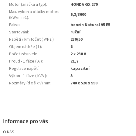
Motor (značka a typ)
:
HONDA GX 270
Max. výkon a otáčky motoru
6,3/3600
(kW/min-1)
:
Palivo
:
benzin Natural 95 E5
Startování
:
ruční
Napětí / kmitočet ( V/Hz )
:
230/50
Objem nádrže ( l )
:
6
Počet zásuvek
:
2 x 230 V
Proud - 1 fáze ( A )
:
21,7
Regulace napětí
:
kapacitní
Výkon - 1 fáze ( kVA )
:
5
Rozměry (d x š x v) mm
:
740 x 520 x 550
Z
á
p
a
Informace pro vás
t
O NÁS
í