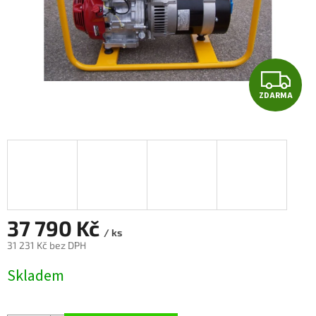
Z
ZDARMA
D
A
R
M
A
37 790 Kč
/ ks
31 231 Kč bez DPH
Měrná
Skladem
cena: