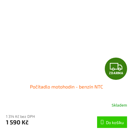
Z
ZDARMA
D
Počítadlo motohodin - benzín NTC
A
R
Skladem
M
1 314 Kč bez DPH
1 590 Kč
Do košíku
A