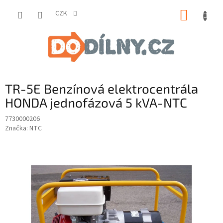
Přejít
NÁKUP
na
CZK
obsah
KOŠÍK
TR-5E Benzínová elektrocentrála
HONDA jednofázová 5 kVA-NTC
7730000206
Značka:
NTC