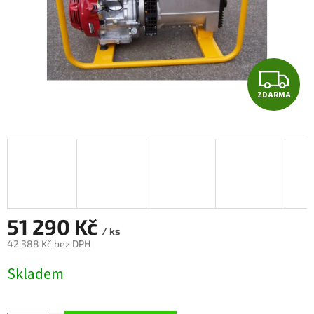
Z
ZDARMA
D
A
R
M
A
51 290 Kč
/ ks
42 388 Kč bez DPH
Měrná
Skladem
cena: