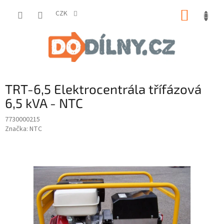
Přejít
NÁKUP
na
CZK
obsah
KOŠÍK
TRT-6,5 Elektrocentrála třífázová
6,5 kVA - NTC
7730000215
Značka:
NTC