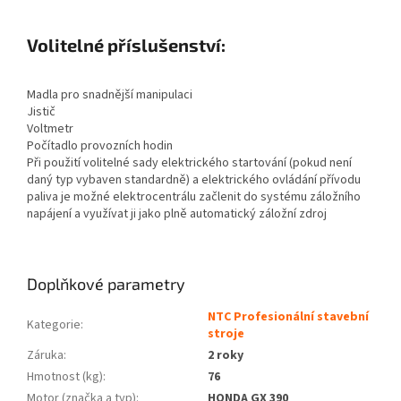
Volitelné příslušenství:
Madla pro snadnější manipulaci
Jistič
Voltmetr
Počítadlo provozních hodin
Při použití volitelné sady elektrického startování (pokud není
daný typ vybaven standardně) a elektrického ovládání přívodu
paliva je možné elektrocentrálu začlenit do systému záložního
napájení a využívat ji jako plně automatický záložní zdroj
Doplňkové parametry
NTC Profesionální stavební
Kategorie
:
stroje
Záruka
:
2 roky
Hmotnost (kg)
:
76
Motor (značka a typ)
:
HONDA GX 390