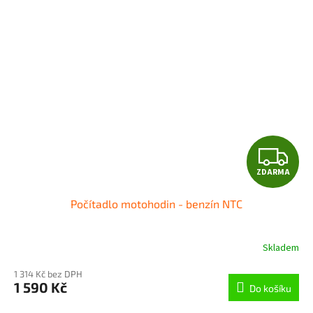
Z
ZDARMA
D
Počítadlo motohodin - benzín NTC
A
R
Skladem
M
1 314 Kč bez DPH
1 590 Kč
Do košíku
A