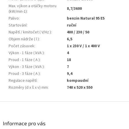
Max. výkon a otáčky motoru
8,7/3600
(kW/min-1)
:
Palivo
:
benzin Natural 95 E5
Startování
:
ruční
Napětí / kmitočet ( V/Hz )
:
400 / 230 / 50
Objem nádrže ( l )
:
6,5
Počet zásuvek
:
1 x 230 V / 1 x 400 V
Výkon - 1 fáze ( kVA )
:
4
Proud - 1 fáze ( A )
:
18
Výkon - 3 fáze ( kVA )
:
7
Proud - 3 fáze ( A )
:
9,4
Regulace napětí
:
kompaudní
Rozměry (d x š x v) mm
:
740 x 520 x 550
Z
á
p
a
Informace pro vás